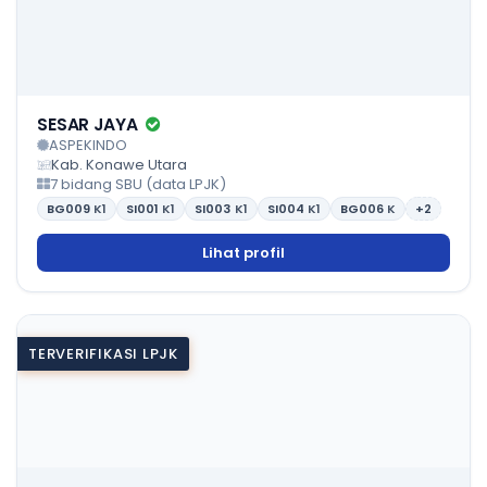
SESAR JAYA
ASPEKINDO
Kab. Konawe Utara
7 bidang SBU (data LPJK)
BG009
K1
SI001
K1
SI003
K1
SI004
K1
BG006
K
+2
Lihat profil
TERVERIFIKASI LPJK