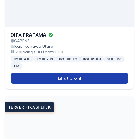
DITA PRATAMA
GAPENSI
Kab. Konawe Utara
17 bidang SBU (data LPJK)
BG004
K1
BG007
K1
BG008
K2
BG009
K3
SI001
K3
+12
Lihat profil
TERVERIFIKASI LPJK