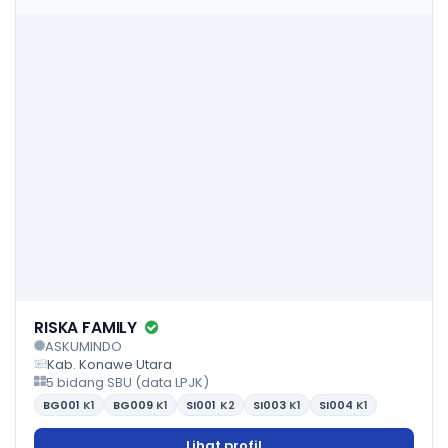
RISKA FAMILY
ASKUMINDO
Kab. Konawe Utara
5 bidang SBU (data LPJK)
BG001
K1
BG009
K1
SI001
K2
SI003
K1
SI004
K1
Lihat profil