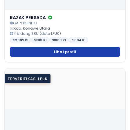
RAZAK PERSADA
GAPEKSINDO
Kab. Konawe Utara
4 bidang SBU (data LPJK)
BG009
K1
SI001
K1
SI003
K1
SI004
K1
Lihat profil
TERVERIFIKASI LPJK