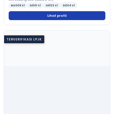
BG009
K1
SI001
K1
SI003
K1
SI004
K1
Lihat profil
TERVERIFIKASI LPJK