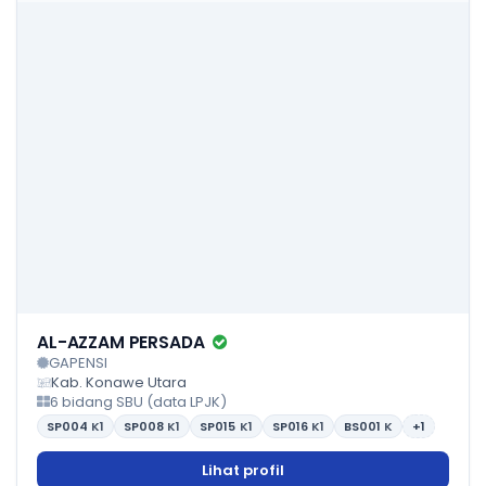
AL-AZZAM PERSADA
GAPENSI
Kab. Konawe Utara
6 bidang SBU (data LPJK)
SP004
K1
SP008
K1
SP015
K1
SP016
K1
BS001
K
+1
Lihat profil