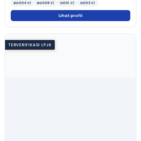
BG004
K1
BG008
K1
SI001
K1
SI003
K1
Lihat profil
TERVERIFIKASI LPJK