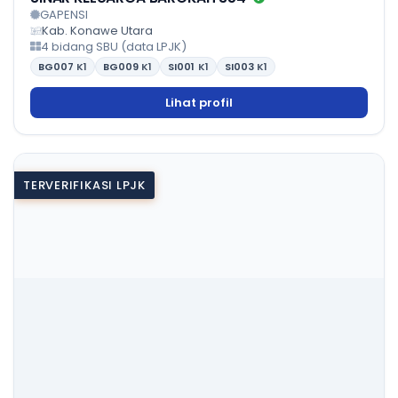
GAPENSI
Kab. Konawe Utara
4 bidang SBU (data LPJK)
BG007
K1
BG009
K1
SI001
K1
SI003
K1
Lihat profil
TERVERIFIKASI LPJK