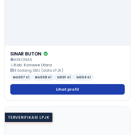
SINAR BUTON
ASKONAS
Kab. Konawe Utara
4 bidang SBU (data LPJK)
BG007
K1
BG008
K1
SI001
K1
SI004
K1
Lihat profil
TERVERIFIKASI LPJK