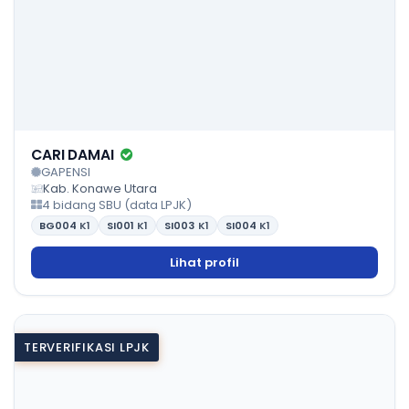
CARI DAMAI
GAPENSI
Kab. Konawe Utara
4 bidang SBU (data LPJK)
BG004
K1
SI001
K1
SI003
K1
SI004
K1
Lihat profil
TERVERIFIKASI LPJK