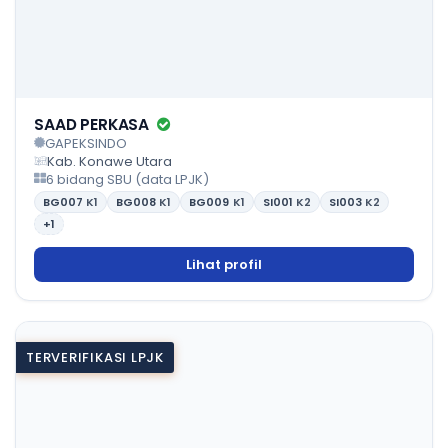
SAAD PERKASA
GAPEKSINDO
Kab. Konawe Utara
6 bidang SBU (data LPJK)
BG007
K1
BG008
K1
BG009
K1
SI001
K2
SI003
K2
+1
Lihat profil
TERVERIFIKASI LPJK