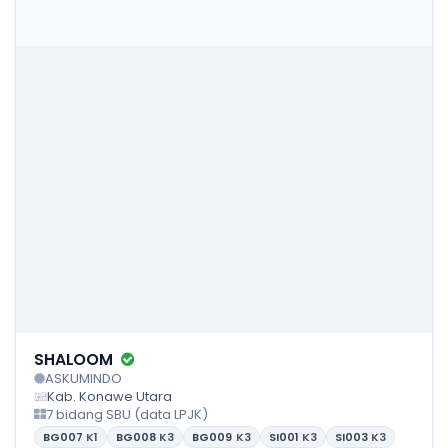
SHALOOM
ASKUMINDO
Kab. Konawe Utara
7 bidang SBU (data LPJK)
BG007
K1
BG008
K3
BG009
K3
SI001
K3
SI003
K3