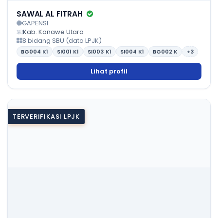
SAWAL AL FITRAH
GAPENSI
Kab. Konawe Utara
8 bidang SBU (data LPJK)
BG004
K1
SI001
K1
SI003
K1
SI004
K1
BG002
K
+3
Lihat profil
TERVERIFIKASI LPJK