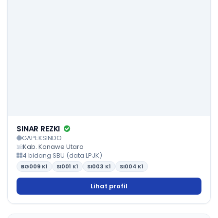
SINAR REZKI
GAPEKSINDO
Kab. Konawe Utara
4 bidang SBU (data LPJK)
BG009
K1
SI001
K1
SI003
K1
SI004
K1
Lihat profil