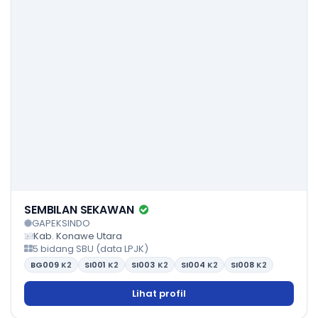
SEMBILAN SEKAWAN
GAPEKSINDO
Kab. Konawe Utara
5 bidang SBU (data LPJK)
BG009
K2
SI001
K2
SI003
K2
SI004
K2
SI008
K2
Lihat profil