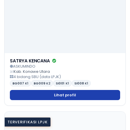
SATRYA KENCANA
ASKUMINDO
Kab. Konawe Utara
4 bidang SBU (data LPJK)
BG007
K1
BG009
K2
SI001
K1
SI008
K1
Lihat profil
TERVERIFIKASI LPJK