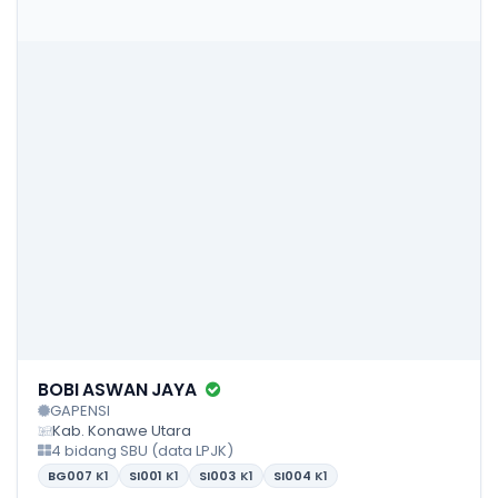
BOBI ASWAN JAYA
GAPENSI
Kab. Konawe Utara
4 bidang SBU (data LPJK)
BG007
K1
SI001
K1
SI003
K1
SI004
K1