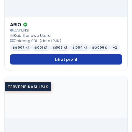
ARIO
GAPENSI
Kab. Konawe Utara
7 bidang SBU (data LPJK)
BG007
K1
SI001
K1
SI003
K1
SI004
K1
BG006
K
+2
Lihat profil
TERVERIFIKASI LPJK