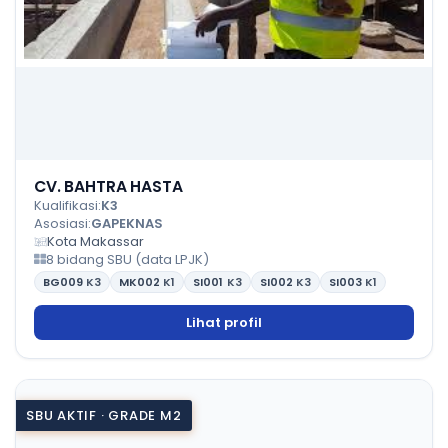
CV. BAHTRA HASTA
Kualifikasi:
K3
Asosiasi:
GAPEKNAS
Kota Makassar
8 bidang SBU (data LPJK)
BG009
K3
MK002
K1
SI001
K3
SI002
K3
SI003
K1
Lihat profil
SBU AKTIF · GRADE M2