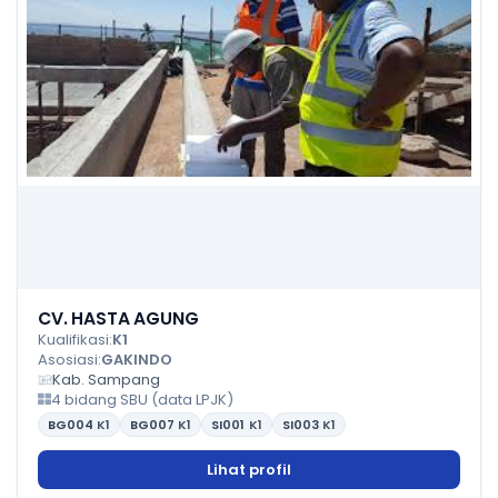
CV. HASTA AGUNG
Kualifikasi:
K1
Asosiasi:
GAKINDO
Kab. Sampang
4 bidang SBU (data LPJK)
BG004
K1
BG007
K1
SI001
K1
SI003
K1
Lihat profil