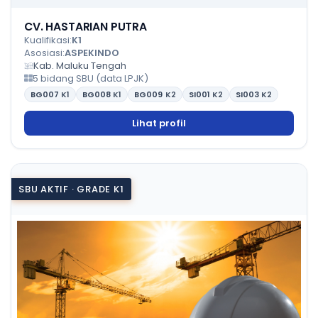
CV. HASTARIAN PUTRA
Kualifikasi:
K1
Asosiasi:
ASPEKINDO
Kab. Maluku Tengah
5 bidang SBU (data LPJK)
BG007
K1
BG008
K1
BG009
K2
SI001
K2
SI003
K2
Lihat profil
SBU AKTIF · GRADE K1