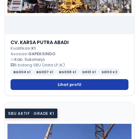
CV. KARSA PUTRA ABADI
Kualifikasi:
K1
Asosiasi:
GAPEKSINDO
Kab. Sukoharjo
6 bidang SBU (data LPJK)
BG004
K1
BG007
K1
BG008
K1
SI001
K1
SI003
K3
Lihat profil
SBU AKTIF · GRADE K1