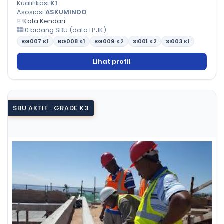
Kualifikasi:
K1
Asosiasi:
ASKUMINDO
Kota Kendari
10 bidang SBU (data LPJK)
BG007
K1
BG008
K1
BG009
K2
SI001
K2
SI003
K1
Lihat profil
SBU AKTIF · GRADE K3