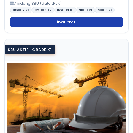
7 bidang SBU (data LPJK)
BG007
K1
BG008
K2
BG009
K1
SI001
K1
SI003
K1
Lihat profil
SBU AKTIF · GRADE K1