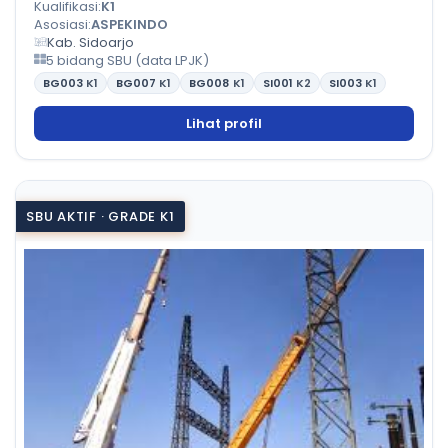
Kualifikasi:
K1
Asosiasi:
ASPEKINDO
Kab. Sidoarjo
5 bidang SBU (data LPJK)
BG003
K1
BG007
K1
BG008
K1
SI001
K2
SI003
K1
Lihat profil
SBU AKTIF · GRADE K1