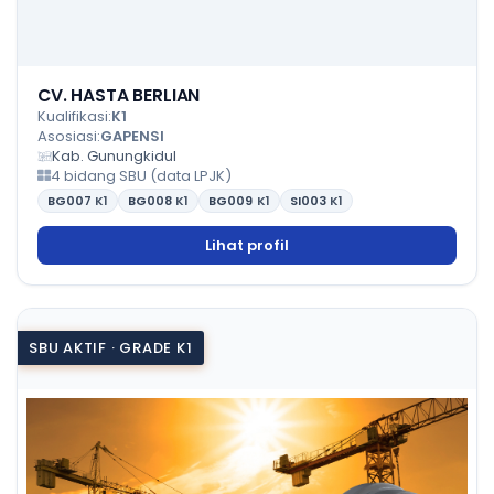
CV. HASTA BERLIAN
Kualifikasi:
K1
Asosiasi:
GAPENSI
Kab. Gunungkidul
4 bidang SBU (data LPJK)
BG007
K1
BG008
K1
BG009
K1
SI003
K1
Lihat profil
SBU AKTIF · GRADE K1