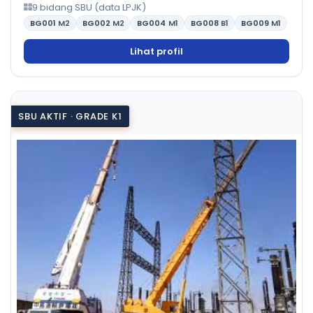
9 bidang SBU (data LPJK)
BG001
M2
BG002
M2
BG004
M1
BG008
B1
BG009
M1
Lihat profil
SBU AKTIF · GRADE K1