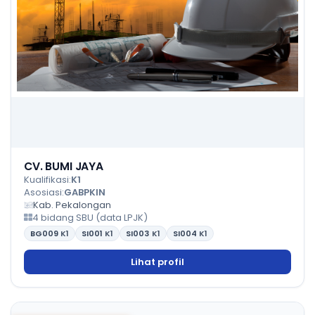
CV. BUMI JAYA
Kualifikasi:
K1
Asosiasi:
GABPKIN
Kab. Pekalongan
4 bidang SBU (data LPJK)
BG009
K1
SI001
K1
SI003
K1
SI004
K1
Lihat profil