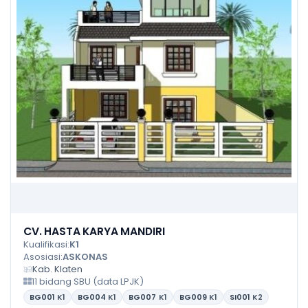
CV. HASTA KARYA MANDIRI
Kualifikasi:
K1
Asosiasi:
ASKONAS
Kab. Klaten
11 bidang SBU (data LPJK)
BG001
K1
BG004
K1
BG007
K1
BG009
K1
SI001
K2