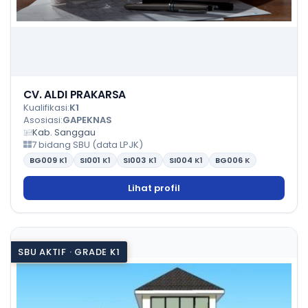
CV. ALDI PRAKARSA
Kualifikasi:
K1
Asosiasi:
GAPEKNAS
Kab. Sanggau
7 bidang SBU (data LPJK)
BG009
K1
SI001
K1
SI003
K1
SI004
K1
BG006
K
Lihat profil
SBU AKTIF · GRADE K1