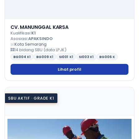
CV. MANUNGGAL KARSA
Kualifikasi:
K1
Asosiasi:
APAKSINDO
Kota Semarang
14 bidang SBU (data LPJK)
BG004
K1
BG009
K1
SI001
K1
SI003
K1
BG006
K
Lihat profil
SBU AKTIF · GRADE K1