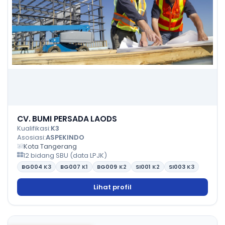
CV. BUMI PERSADA LAODS
Kualifikasi:
K3
Asosiasi:
ASPEKINDO
Kota Tangerang
12 bidang SBU (data LPJK)
BG004
K3
BG007
K1
BG009
K2
SI001
K2
SI003
K3
Lihat profil