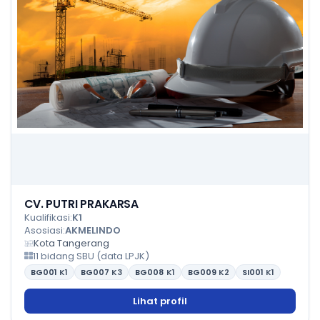
CV. PUTRI PRAKARSA
Kualifikasi:
K1
Asosiasi:
AKMELINDO
Kota Tangerang
11 bidang SBU (data LPJK)
BG001
K1
BG007
K3
BG008
K1
BG009
K2
SI001
K1
Lihat profil