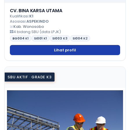
CV. BINA KARSA UTAMA
Kualifikasi:
K1
Asosiasi:
ASPEKINDO
Kab. Wonosobo
4 bidang SBU (data LPJK)
BG004
K1
SI001
K1
SI003
K3
SI004
K2
Lihat profil
SBU AKTIF · GRADE K3