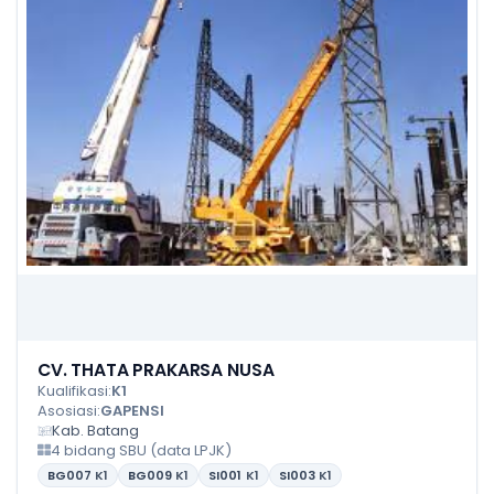
CV. THATA PRAKARSA NUSA
Kualifikasi:
K1
Asosiasi:
GAPENSI
Kab. Batang
4 bidang SBU (data LPJK)
BG007
K1
BG009
K1
SI001
K1
SI003
K1