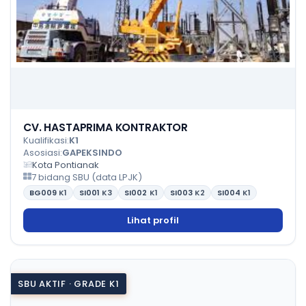
CV. HASTAPRIMA KONTRAKTOR
Kualifikasi:
K1
Asosiasi:
GAPEKSINDO
Kota Pontianak
7 bidang SBU (data LPJK)
BG009
K1
SI001
K3
SI002
K1
SI003
K2
SI004
K1
Lihat profil
SBU AKTIF · GRADE K1