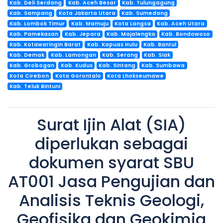
Kab. Deli Serdang
Kab. Aceh Besar
Kab. Tulungagung
Kab. Sampang
Kota Jakarta Utara
Kab. Sumedang
Kab. Lombok Timur
Kab. Mamuju
Kota Langsa
Kab. Aceh Utara
Kab. Pamekasan
Kab. Jepara
Kab. Majalengka
Kab. Bondowoso
Kab. Kotawaringin Barat
Kab. Kapuas Hulu
Kab. Bantul
Kab. Demak
Kab. Lamongan
Kab. Serang
Kab. Siak
Kab. Grobogan
Kab. Kudus
Kab. Sintang
Kab. Sumbawa
Kota Cirebon
Kota Gorontalo
Kota Lhokseumawe
Kab. Teluk Bintuni
Surat Ijin Alat (SIA)
diperlukan sebagai
dokumen syarat SBU
AT001 Jasa Pengujian dan
Analisis Teknis Geologi,
Geofisika dan Geokimia