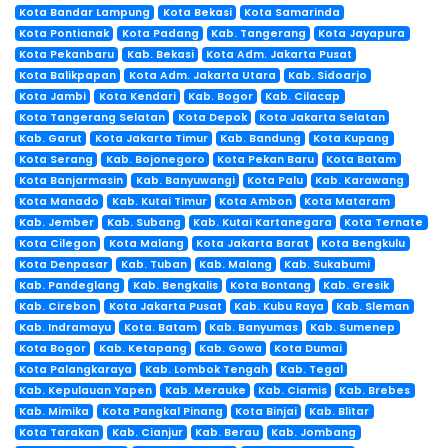
Kota Bandar Lampung
Kota Bekasi
Kota Samarinda
Kota Pontianak
Kota Padang
Kab. Tangerang
Kota Jayapura
Kota Pekanbaru
Kab. Bekasi
Kota Adm. Jakarta Pusat
Kota Balikpapan
Kota Adm. Jakarta Utara
Kab. Sidoarjo
Kota Jambi
Kota Kendari
Kab. Bogor
Kab. Cilacap
Kota Tangerang Selatan
Kota Depok
Kota Jakarta Selatan
Kab. Garut
Kota Jakarta Timur
Kab. Bandung
Kota Kupang
Kota Serang
Kab. Bojonegoro
Kota Pekan Baru
Kota Batam
Kota Banjarmasin
Kab. Banyuwangi
Kota Palu
Kab. Karawang
Kota Manado
Kab. Kutai Timur
Kota Ambon
Kota Mataram
Kab. Jember
Kab. Subang
Kab. Kutai Kartanegara
Kota Ternate
Kota Cilegon
Kota Malang
Kota Jakarta Barat
Kota Bengkulu
Kota Denpasar
Kab. Tuban
Kab. Malang
Kab. Sukabumi
Kab. Pandeglang
Kab. Bengkalis
Kota Bontang
Kab. Gresik
Kab. Cirebon
Kota Jakarta Pusat
Kab. Kubu Raya
Kab. Sleman
Kab. Indramayu
Kota. Batam
Kab. Banyumas
Kab. Sumenep
Kota Bogor
Kab. Ketapang
Kab. Gowa
Kota Dumai
Kota Palangkaraya
Kab. Lombok Tengah
Kab. Tegal
Kab. Kepulauan Yapen
Kab. Merauke
Kab. Ciamis
Kab. Brebes
Kab. Mimika
Kota Pangkal Pinang
Kota Binjai
Kab. Blitar
Kota Tarakan
Kab. Cianjur
Kab. Berau
Kab. Jombang