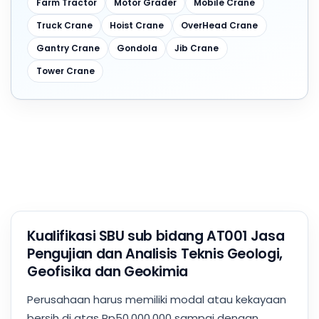
Farm Tractor
Motor Grader
Mobile Crane
Truck Crane
Hoist Crane
OverHead Crane
Gantry Crane
Gondola
Jib Crane
Tower Crane
Kualifikasi SBU sub bidang AT001 Jasa
Pengujian dan Analisis Teknis Geologi,
Geofisika dan Geokimia
Perusahaan harus memiliki modal atau kekayaan
bersih di atas Rp50.000.000 sampai dengan