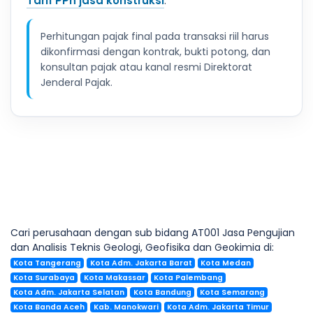
Tarif PPh jasa konstruksi
.
Perhitungan pajak final pada transaksi riil harus
dikonfirmasi dengan kontrak, bukti potong, dan
konsultan pajak atau kanal resmi Direktorat
Jenderal Pajak.
Cari perusahaan dengan sub bidang AT001 Jasa Pengujian
dan Analisis Teknis Geologi, Geofisika dan Geokimia di:
Kota Tangerang
Kota Adm. Jakarta Barat
Kota Medan
Kota Surabaya
Kota Makassar
Kota Palembang
Kota Adm. Jakarta Selatan
Kota Bandung
Kota Semarang
Kota Banda Aceh
Kab. Manokwari
Kota Adm. Jakarta Timur