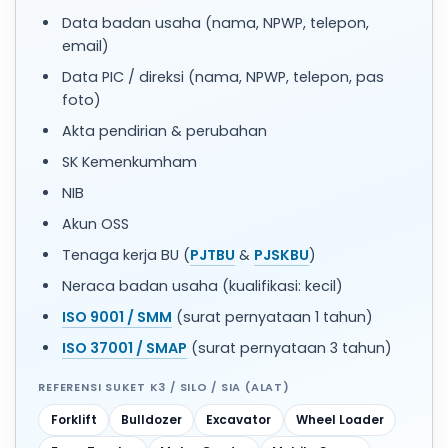
Data badan usaha (nama, NPWP, telepon,
email)
Data PIC / direksi (nama, NPWP, telepon, pas
foto)
Akta pendirian & perubahan
SK Kemenkumham
NIB
Akun OSS
Tenaga kerja BU (
PJTBU
&
PJSKBU
)
Neraca badan usaha (kualifikasi: kecil)
ISO 9001 / SMM
(surat pernyataan 1 tahun)
ISO 37001 / SMAP
(surat pernyataan 3 tahun)
REFERENSI SUKET K3 / SILO / SIA (ALAT)
Forklift
Bulldozer
Excavator
Wheel Loader