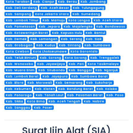
Kota Tarakan
Kab. Cianjur
Kab. Berau
Kab. Jombang
Kab. Deli Serdang
Kab. Aceh Besar
Kab. Tulungagung
Kab. Sampang
Kota Jakarta Utara
Kab. Sumedang
Kab. Lombok Timur
Kab. Mamuju
Kota Langsa
Kab. Aceh Utara
Kab. Pamekasan
Kab. Jepara
Kab. Majalengka
Kab. Bondowoso
Kab. Kotawaringin Barat
Kab. Kapuas Hulu
Kab. Bantul
Kab. Demak
Kab. Lamongan
Kab. Serang
Kab. Siak
Kab. Grobogan
Kab. Kudus
Kab. Sintang
Kab. Sumbawa
Kota Cirebon
Kota Lhokseumawe
Kota Gorontalo
Kab. Teluk Bintuni
Kab. Sorong
Kota Sorong
Kab. Trenggalek
Kab. Wonosobo
Kab. Jayawijaya
Kab. Pati
Kota Tasikmalaya
Kab. Muara Enim
Kab. Situbondo
Kab. Banggai
Kab. Nganjuk
Kab. Lombok Barat
Kab. Jayapura
Kab. Sumbawa Barat
Kab. Blora
Kab. Morowali
Kab. Semarang
Kab. Sukoharjo
Kab. Kebumen
Kab. Klaten
Kab. Bandung Barat
Kab. Kolaka
Kab. Ponorogo
Kab. Tanah Laut
Kab. Pasaman Barat
Kab. Poso
Kab. Sikka
Kota Bima
Kab. Aceh Tengah
Kab. Nabire
Kab. Sanggau
Kab. Paser
Surat Ijin Alat (SIA)