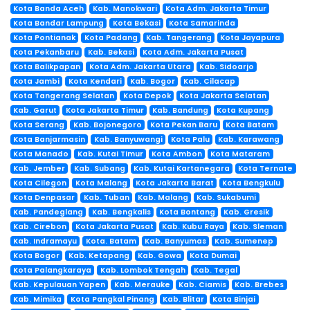
Kota Banda Aceh
Kab. Manokwari
Kota Adm. Jakarta Timur
Kota Bandar Lampung
Kota Bekasi
Kota Samarinda
Kota Pontianak
Kota Padang
Kab. Tangerang
Kota Jayapura
Kota Pekanbaru
Kab. Bekasi
Kota Adm. Jakarta Pusat
Kota Balikpapan
Kota Adm. Jakarta Utara
Kab. Sidoarjo
Kota Jambi
Kota Kendari
Kab. Bogor
Kab. Cilacap
Kota Tangerang Selatan
Kota Depok
Kota Jakarta Selatan
Kab. Garut
Kota Jakarta Timur
Kab. Bandung
Kota Kupang
Kota Serang
Kab. Bojonegoro
Kota Pekan Baru
Kota Batam
Kota Banjarmasin
Kab. Banyuwangi
Kota Palu
Kab. Karawang
Kota Manado
Kab. Kutai Timur
Kota Ambon
Kota Mataram
Kab. Jember
Kab. Subang
Kab. Kutai Kartanegara
Kota Ternate
Kota Cilegon
Kota Malang
Kota Jakarta Barat
Kota Bengkulu
Kota Denpasar
Kab. Tuban
Kab. Malang
Kab. Sukabumi
Kab. Pandeglang
Kab. Bengkalis
Kota Bontang
Kab. Gresik
Kab. Cirebon
Kota Jakarta Pusat
Kab. Kubu Raya
Kab. Sleman
Kab. Indramayu
Kota. Batam
Kab. Banyumas
Kab. Sumenep
Kota Bogor
Kab. Ketapang
Kab. Gowa
Kota Dumai
Kota Palangkaraya
Kab. Lombok Tengah
Kab. Tegal
Kab. Kepulauan Yapen
Kab. Merauke
Kab. Ciamis
Kab. Brebes
Kab. Mimika
Kota Pangkal Pinang
Kab. Blitar
Kota Binjai