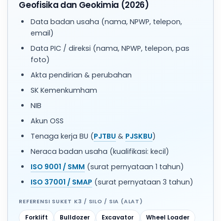
Geofisika dan Geokimia (2026)
Data badan usaha (nama, NPWP, telepon,
email)
Data PIC / direksi (nama, NPWP, telepon, pas
foto)
Akta pendirian & perubahan
SK Kemenkumham
NIB
Akun OSS
Tenaga kerja BU (
PJTBU
&
PJSKBU
)
Neraca badan usaha (kualifikasi: kecil)
ISO 9001 / SMM
(surat pernyataan 1 tahun)
ISO 37001 / SMAP
(surat pernyataan 3 tahun)
REFERENSI SUKET K3 / SILO / SIA (ALAT)
Forklift
Bulldozer
Excavator
Wheel Loader