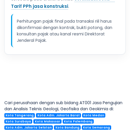
Tarif PPh jasa konstruksi
.
Perhitungan pajak final pada transaksi riil harus
dikonfirmasi dengan kontrak, bukti potong, dan
konsultan pajak atau kanal resmi Direktorat
Jenderal Pajak.
Cari perusahaan dengan sub bidang AT001 Jasa Pengujian
dan Analisis Teknis Geologi, Geofisika dan Geokimia di:
Kota Tangerang
Kota Adm. Jakarta Barat
Kota Medan
Kota Surabaya
Kota Makassar
Kota Palembang
Kota Adm. Jakarta Selatan
Kota Bandung
Kota Semarang