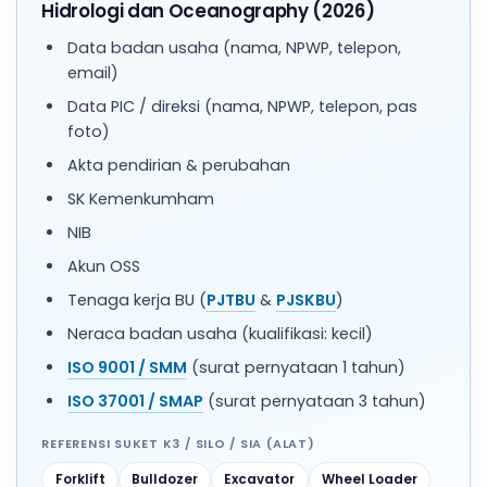
Hidrologi dan Oceanography (2026)
Data badan usaha (nama, NPWP, telepon,
email)
Data PIC / direksi (nama, NPWP, telepon, pas
foto)
Akta pendirian & perubahan
SK Kemenkumham
NIB
Akun OSS
Tenaga kerja BU (
PJTBU
&
PJSKBU
)
Neraca badan usaha (kualifikasi: kecil)
ISO 9001 / SMM
(surat pernyataan 1 tahun)
ISO 37001 / SMAP
(surat pernyataan 3 tahun)
REFERENSI SUKET K3 / SILO / SIA (ALAT)
Forklift
Bulldozer
Excavator
Wheel Loader