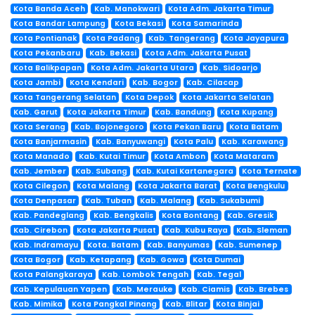
Kota Banda Aceh
Kab. Manokwari
Kota Adm. Jakarta Timur
Kota Bandar Lampung
Kota Bekasi
Kota Samarinda
Kota Pontianak
Kota Padang
Kab. Tangerang
Kota Jayapura
Kota Pekanbaru
Kab. Bekasi
Kota Adm. Jakarta Pusat
Kota Balikpapan
Kota Adm. Jakarta Utara
Kab. Sidoarjo
Kota Jambi
Kota Kendari
Kab. Bogor
Kab. Cilacap
Kota Tangerang Selatan
Kota Depok
Kota Jakarta Selatan
Kab. Garut
Kota Jakarta Timur
Kab. Bandung
Kota Kupang
Kota Serang
Kab. Bojonegoro
Kota Pekan Baru
Kota Batam
Kota Banjarmasin
Kab. Banyuwangi
Kota Palu
Kab. Karawang
Kota Manado
Kab. Kutai Timur
Kota Ambon
Kota Mataram
Kab. Jember
Kab. Subang
Kab. Kutai Kartanegara
Kota Ternate
Kota Cilegon
Kota Malang
Kota Jakarta Barat
Kota Bengkulu
Kota Denpasar
Kab. Tuban
Kab. Malang
Kab. Sukabumi
Kab. Pandeglang
Kab. Bengkalis
Kota Bontang
Kab. Gresik
Kab. Cirebon
Kota Jakarta Pusat
Kab. Kubu Raya
Kab. Sleman
Kab. Indramayu
Kota. Batam
Kab. Banyumas
Kab. Sumenep
Kota Bogor
Kab. Ketapang
Kab. Gowa
Kota Dumai
Kota Palangkaraya
Kab. Lombok Tengah
Kab. Tegal
Kab. Kepulauan Yapen
Kab. Merauke
Kab. Ciamis
Kab. Brebes
Kab. Mimika
Kota Pangkal Pinang
Kab. Blitar
Kota Binjai