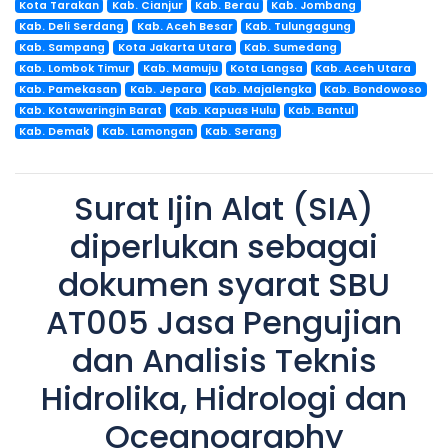
Kota Tarakan
Kab. Cianjur
Kab. Berau
Kab. Jombang
Kab. Deli Serdang
Kab. Aceh Besar
Kab. Tulungagung
Kab. Sampang
Kota Jakarta Utara
Kab. Sumedang
Kab. Lombok Timur
Kab. Mamuju
Kota Langsa
Kab. Aceh Utara
Kab. Pamekasan
Kab. Jepara
Kab. Majalengka
Kab. Bondowoso
Kab. Kotawaringin Barat
Kab. Kapuas Hulu
Kab. Bantul
Kab. Demak
Kab. Lamongan
Kab. Serang
Surat Ijin Alat (SIA)
diperlukan sebagai
dokumen syarat SBU
AT005 Jasa Pengujian
dan Analisis Teknis
Hidrolika, Hidrologi dan
Oceanography