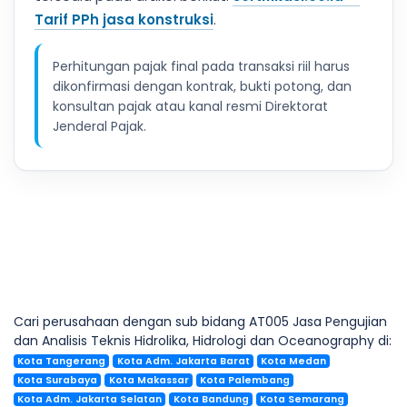
Tarif PPh jasa konstruksi
.
Perhitungan pajak final pada transaksi riil harus
dikonfirmasi dengan kontrak, bukti potong, dan
konsultan pajak atau kanal resmi Direktorat
Jenderal Pajak.
Cari perusahaan dengan sub bidang AT005 Jasa Pengujian
dan Analisis Teknis Hidrolika, Hidrologi dan Oceanography di:
Kota Tangerang
Kota Adm. Jakarta Barat
Kota Medan
Kota Surabaya
Kota Makassar
Kota Palembang
Kota Adm. Jakarta Selatan
Kota Bandung
Kota Semarang