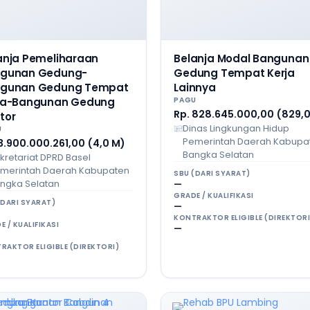
anja Pemeliharaan
Belanja Modal Bangunan
gunan Gedung-
Gedung Tempat Kerja
gunan Gedung Tempat
Lainnya
ja-Bangunan Gedung
PAGU
Rp. 828.645.000,00 (829,0
tor
Dinas Lingkungan Hidup
U
Pemerintah Daerah Kabupa
3.900.000.261,00 (4,0 M)
Bangka Selatan
kretariat DPRD Basel
merintah Daerah Kabupaten
SBU (DARI SYARAT)
ngka Selatan
—
GRADE / KUALIFIKASI
(DARI SYARAT)
—
KONTRAKTOR ELIGIBLE (DIREKTORI
E / KUALIFIKASI
—
RAKTOR ELIGIBLE (DIREKTORI)