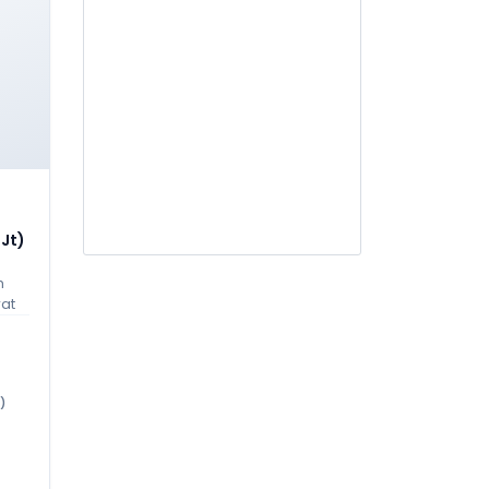
AR103
Jasa Penilai Perawatan dan
Kelayakan Bangunan Gedung
AR104
Jasa Desain Interior
AR105
Jasa Arsitektur lainnya
 Jt)
AR201
Jasa PengawasAdministrasi
Kontrak
h
rat
KELOMPOK BIDANG
AT
AT001
Jasa Pengujian dan Analisis
)
Teknis Geologi, Geofisika dan
Geokimia
AT001