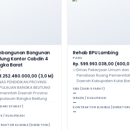
mbangunan Bangunan
Rehab BPU Lambing
ung Kantor Cabdin 4
PAGU
Rp. 599.993.038,00 (600,0
gka Barat
Dinas Pekerjaan Umum dan
U
Penataan Ruang Pemerinta
 3.252.480.000,00 (3,0 M)
Daerah Kabupaten Kutai Ba
NAS PENDIDIKAN PROVINSI
PULAUAN BANGKA BELITUNG
SBU (DARI SYARAT)
merintah Daerah Provinsi
—
pulauan Bangka Belitung
GRADE / KUALIFIKASI
—
(DARI SYARAT)
KONTRAKTOR ELIGIBLE (DIREKTORI
—
E / KUALIFIKASI
RAKTOR ELIGIBLE (DIREKTORI)