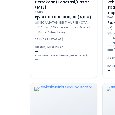
Pertokoan/Koperasi/Pasar
Reha
(MTL)
Irba
PAGU
Ins
Rp. 4.000.000.000,00 (4,0 M)
PAG
KECAMATAN ILIR TIMUR III KOTA
Rp.
PALEMBANG Pemerintah Daerah
Jt)
Kota Palembang
In
Pe
SBU (DARI SYARAT)
Ba
—
GRADE / KUALIFIKASI
SBU 
—
—
KONTRAKTOR ELIGIBLE (DIREKTORI)
GRAD
—
—
KONT
—