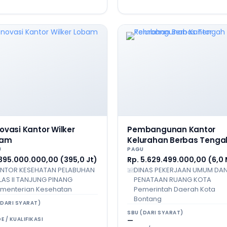
ovasi Kantor Wilker
Pembangunan Kantor
bam
Kelurahan Berbas Tenga
U
PAGU
 395.000.000,00 (395,0 Jt)
Rp. 5.629.499.000,00 (6,0
NTOR KESEHATAN PELABUHAN
DINAS PEKERJAAN UMUM DA
LAS II TANJUNG PINANG
PENATAAN RUANG KOTA
menterian Kesehatan
Pemerintah Daerah Kota
Bontang
(DARI SYARAT)
SBU (DARI SYARAT)
E / KUALIFIKASI
—