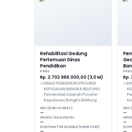
Rehabilitasi Gedung
Pe
Pertemuan Dinas
Ged
Pendidikan
Ban
PAGU
PAG
Rp. 2.702.986.000,00 (3,0 M)
Rp.
DINAS PENDIDIKAN PROVINSI
DI
KEPULAUAN BANGKA BELITUNG
KE
Pemerintah Daerah Provinsi
Pe
Kepulauan Bangka Belitung
Ke
SBU (DARI SYARAT)
SBU 
—
—
GRADE / KUALIFIKASI
GRAD
—
—
KONTRAKTOR ELIGIBLE (DIREKTORI)
KONT
—
—