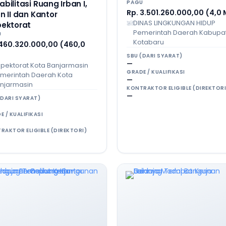
bilitasi Ruang Irban I,
PAGU
Rp. 3.501.260.000,00 (4,0 
n II dan Kantor
DINAS LINGKUNGAN HIDUP
pektorat
Pemerintah Daerah Kabupa
U
Kotabaru
 460.320.000,00 (460,0
SBU (DARI SYARAT)
—
spektorat Kota Banjarmasin
GRADE / KUALIFIKASI
merintah Daerah Kota
—
njarmasin
KONTRAKTOR ELIGIBLE (DIREKTORI
—
(DARI SYARAT)
E / KUALIFIKASI
RAKTOR ELIGIBLE (DIREKTORI)