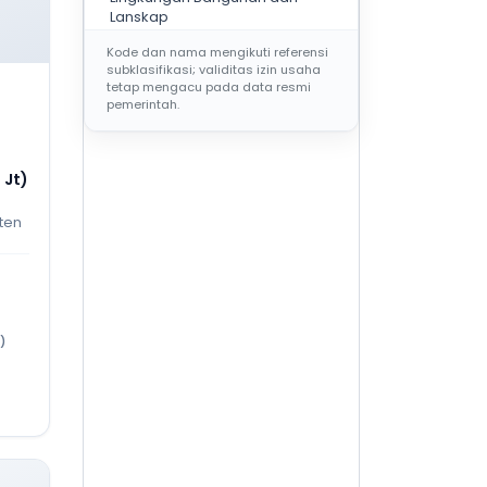
Lanskap
Kode dan nama mengikuti referensi
subklasifikasi; validitas izin usaha
KELOMPOK BIDANG
AR
tetap mengacu pada data resmi
pemerintah.
AR001
Jasa Arsitektural Bangunan
Gedung Hunian dan Non
Hunian
 Jt)
AR002
ten
Jasa Arsitektural Lainnya
AR003
Jasa desain interior pada
bangunan gedung dan
bangunan sipil
)
AR101
Jasa Nasihat dan Pra Desain
Arsitektural
AR102
Jasa Desain Arsitektural