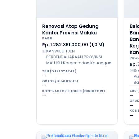
Renovasi Atap Gedung
Bel
Kantor Provinsi Maluku
Ban
PAGU
Ban
Rp. 1.282.361.000,00 (1,0 M)
Ker
KANWIL DITJEN
Kan
PERBENDAHARAAN PROVINSI
PAG
MALUKU Kementerian Keuangan
Rp. 
Se
SBU (DARI SYARAT)
—
Pe
GRADE / KUALIFIKASI
Ba
—
SBU 
KONTRAKTOR ELIGIBLE (DIREKTORI)
—
—
GRAD
—
KONT
—