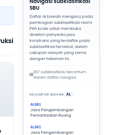
Navigasi subklasifikasi
SBU
Daftar di bawah mengacu pada
pembagian subklasifikasi resmi.
Pilih kode untuk membuka
direktori penyedia jasa
uksi
konstruksi yang terdaftar pada
subklasifikasi tersebut, dalam
cakupan wilayah yang sama
dengan halaman ini.
267 subklasifikasi tercantum
dalam daftar navigasi.
KELOMPOK BIDANG
AL
AL001
Jasa Pengembangan
Pemanfaatan Ruang
AL001
n
Jasa Pengembangan