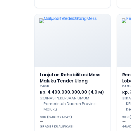
Lanjutan Rehabilitasi Mess
Ren
Maluku Tender Ulang
Lo
PAGU
PAG
Rp. 4.400.000.000,00 (4,0 M)
Rp.
DINAS PEKERJAAN UMUM
KA
Pemerintah Daerah Provinsi
KE
Maluku
Ke
SBU (DARI SYARAT)
SBU 
—
—
GRADE / KUALIFIKASI
GRAD