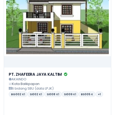
PT. ZHAFEERA JAYA KALTIM
AKAINDO
Kota Balikpapan
6 bidang SBU (data LPJK)
BG002
K1
SI002
K1
SI008
K1
SI009
K1
BS005
K
+1