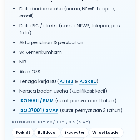
Data badan usaha (nama, NPWP, telepon,
email)
Data PIC / direksi (nama, NPWP, telepon, pas
foto)
Akta pendirian & perubahan
SK Kemenkumham
NIB
Akun OSS
Tenaga kerja BU (
PJTBU
&
PJSKBU
)
Neraca badan usaha (kualifikasi: kecil)
ISO 9001 / SMM
(surat pernyataan 1 tahun)
ISO 37001 / SMAP
(surat pernyataan 3 tahun)
REFERENSI SUKET K3 / SILO / SIA (ALAT)
Forklift
Bulldozer
Excavator
Wheel Loader