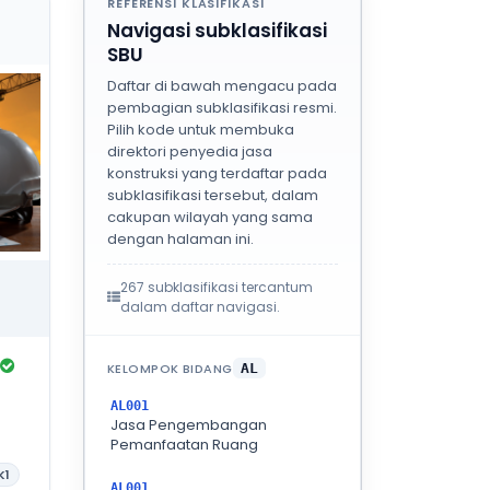
REFERENSI KLASIFIKASI
Navigasi subklasifikasi
SBU
Daftar di bawah mengacu pada
pembagian subklasifikasi resmi.
Pilih kode untuk membuka
direktori penyedia jasa
konstruksi yang terdaftar pada
subklasifikasi tersebut, dalam
cakupan wilayah yang sama
dengan halaman ini.
267 subklasifikasi tercantum
dalam daftar navigasi.
KELOMPOK BIDANG
AL
AL001
Jasa Pengembangan
Pemanfaatan Ruang
K1
AL001