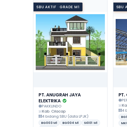
SBU AKTIF · GRADE M1
SBU A
PT. ANUGRAH JAYA
PT.
PE
ELEKTRIKA
Ka
PAKKLINDO
4 
Kab. Cilacap
4 bidang SBU (data LPJK)
BG
BG003
M1
BG004
M1
SI001
M1
MK