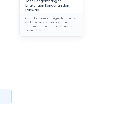
Jasa Pengembangan
Lingkungan Bangunan dan
Lanskap
Kode dan nama mengikuti referensi
subklasifikasi; validitas izin usaha
KELOMPOK BIDANG
AR
tetap mengacu pada data resmi
pemerintah.
AR001
Jasa Arsitektural Bangunan
Gedung Hunian dan Non
Hunian
AR002
Jasa Arsitektural Lainnya
AR003
Jasa desain interior pada
bangunan gedung dan
bangunan sipil
AR101
Jasa Nasihat dan Pra Desain
Arsitektural
AR102