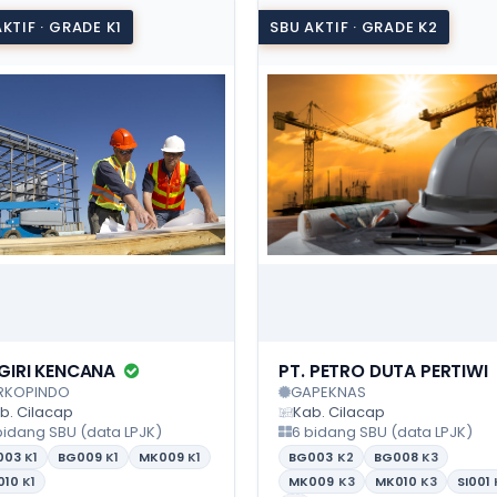
KTIF · GRADE K1
SBU AKTIF · GRADE K2
 GIRI KENCANA
PT. PETRO DUTA PERTIWI
RKOPINDO
GAPEKNAS
b. Cilacap
Kab. Cilacap
bidang SBU (data LPJK)
6 bidang SBU (data LPJK)
003
K1
BG009
K1
MK009
K1
BG003
K2
BG008
K3
010
K1
MK009
K3
MK010
K3
SI001