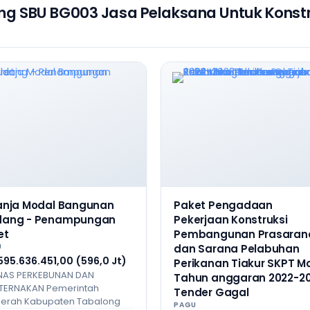
ng SBU BG003 Jasa Pelaksana Untuk Konstr
anja Modal Bangunan
Paket Pengadaan
ang - Penampungan
Pekerjaan Konstruksi
et
Pembangunan Prasaran
U
dan Sarana Pelabuhan
595.636.451,00 (596,0 Jt)
Perikanan Tiakur SKPT M
NAS PERKEBUNAN DAN
Tahun anggaran 2022-2
TERNAKAN Pemerintah
Tender Gagal
erah Kabupaten Tabalong
PAGU