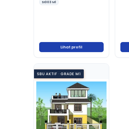
SI003
M1
Lihat profil
SBU AKTIF · GRADE M1