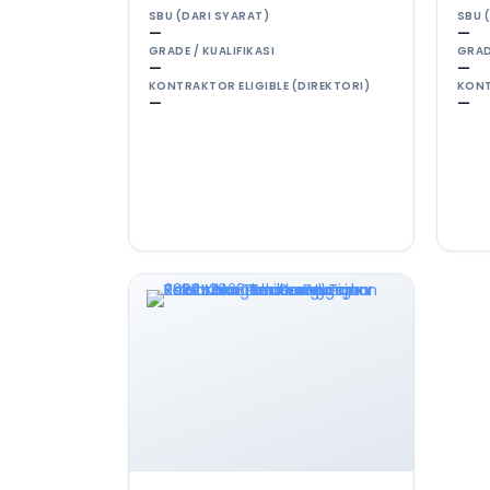
SBU (DARI SYARAT)
SBU 
—
—
GRADE / KUALIFIKASI
GRAD
—
—
KONTRAKTOR ELIGIBLE (DIREKTORI)
KONT
—
—