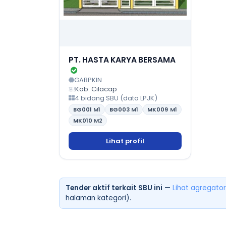
PT. HASTA KARYA BERSAMA
GABPKIN
Kab. Cilacap
4 bidang SBU (data LPJK)
BG001
M1
BG003
M1
MK009
M1
MK010
M2
Lihat profil
Tender aktif terkait SBU ini
—
Lihat agregator
halaman kategori).