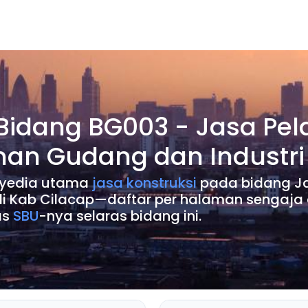
 Bidang BG003 - Jasa Pe
nan Gudang dan Industri
penyedia utama
jasa konstruksi
pada bidang Ja
i Kab Cilacap—daftar per halaman sengaja 
as
SBU
-nya selaras bidang ini.