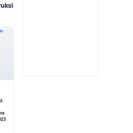
uksi
Jasa Desain Arsitektural
AR103
Jasa Penilai Perawatan dan
Kelayakan Bangunan Gedung
AR104
Jasa Desain Interior
AR105
Jasa Arsitektur lainnya
AR201
Jasa PengawasAdministrasi
Kontrak
KELOMPOK BIDANG
AT
a
AT001
oa
Jasa Pengujian dan Analisis
023
Teknis Geologi, Geofisika dan
Geokimia