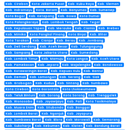
Kab. Cirebon
Kota Jakarta Pusat
Kab. Kubu Raya
Kab. Sleman
Kab. Indramayu
Kota. Batam
Kab. Banyumas
Kab. Sumenep
Kota Bogor
Kab. Ketapang
Kab. Gowa
Kota Dumai
Kota Palangkaraya
Kab. Lombok Tengah
Kab. Tegal
Kab. Kepulauan Yapen
Kab. Merauke
Kab. Ciamis
Kab. Brebes
Kab. Mimika
Kota Pangkal Pinang
Kota Binjai
Kab. Blitar
Kota Tarakan
Kab. Cianjur
Kab. Berau
Kab. Jombang
Kab. Deli Serdang
Kab. Aceh Besar
Kab. Tulungagung
Kab. Sampang
Kota Jakarta Utara
Kab. Sumedang
Kab. Lombok Timur
Kab. Mamuju
Kota Langsa
Kab. Aceh Utara
Kab. Pamekasan
Kab. Jepara
Kab. Majalengka
Kab. Bondowoso
Kab. Kotawaringin Barat
Kab. Kapuas Hulu
Kab. Bantul
Kab. Demak
Kab. Lamongan
Kab. Serang
Kab. Siak
Kab. Grobogan
Kab. Kudus
Kab. Sintang
Kab. Sumbawa
Kota Cirebon
Kota Gorontalo
Kota Lhokseumawe
Kab. Teluk Bintuni
Kab. Sorong
Kota Sorong
Kab. Trenggalek
Kab. Wonosobo
Kab. Jayawijaya
Kab. Pati
Kota Tasikmalaya
Kab. Muara Enim
Kab. Situbondo
Kab. Banggai
Kab. Lombok Barat
Kab. Nganjuk
Kab. Jayapura
Kab. Sumbawa Barat
Kab. Blora
Kab. Morowali
Kab. Semarang
Kab. Sukoharjo
Kab. Kebumen
Kab. Klaten
Kab. Bandung Barat