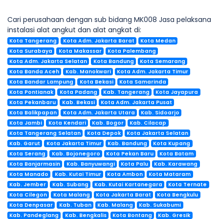
Cari perusahaan dengan sub bidang MK008 Jasa pelaksana
instalasi alat angkut dan alat angkat di:
Kota Tangerang
Kota Adm. Jakarta Barat
Kota Medan
Kota Surabaya
Kota Makassar
Kota Palembang
Kota Adm. Jakarta Selatan
Kota Bandung
Kota Semarang
Kota Banda Aceh
Kab. Manokwari
Kota Adm. Jakarta Timur
Kota Bandar Lampung
Kota Bekasi
Kota Samarinda
Kota Pontianak
Kota Padang
Kab. Tangerang
Kota Jayapura
Kota Pekanbaru
Kab. Bekasi
Kota Adm. Jakarta Pusat
Kota Balikpapan
Kota Adm. Jakarta Utara
Kab. Sidoarjo
Kota Jambi
Kota Kendari
Kab. Bogor
Kab. Cilacap
Kota Tangerang Selatan
Kota Depok
Kota Jakarta Selatan
Kab. Garut
Kota Jakarta Timur
Kab. Bandung
Kota Kupang
Kota Serang
Kab. Bojonegoro
Kota Pekan Baru
Kota Batam
Kota Banjarmasin
Kab. Banyuwangi
Kota Palu
Kab. Karawang
Kota Manado
Kab. Kutai Timur
Kota Ambon
Kota Mataram
Kab. Jember
Kab. Subang
Kab. Kutai Kartanegara
Kota Ternate
Kota Cilegon
Kota Malang
Kota Jakarta Barat
Kota Bengkulu
Kota Denpasar
Kab. Tuban
Kab. Malang
Kab. Sukabumi
Kab. Pandeglang
Kab. Bengkalis
Kota Bontang
Kab. Gresik