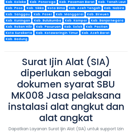
Kab. Kolaka
Kab. Ponorogo
Kab. Pasaman Barat
Kab. Tanah Laut
Kab. Poso
Kab. Sikka
Kota Bima
Kab. Aceh Tengah
Kab. Nabire
Kab. Sanggau
Kab. Paser
Kab. Manggarai
Kab. Bireuen
Kab. Kuningan
Kab. Bulukumba
Kab. Kampar
Kab. Banjarnegara
Kab. Rokan Hilir
Kab. Pasuruan
Kab. Solok
Kab. Pacitan
Kota Surakarta
Kab. Kotawaringin Timur
Kab. Aceh Barat
Kab. Badung
Surat Ijin Alat (SIA)
diperlukan sebagai
dokumen syarat SBU
MK008 Jasa pelaksana
instalasi alat angkut dan
alat angkat
Dapatkan Layanan Surat Ijin Alat (SIA) untuk support Izin