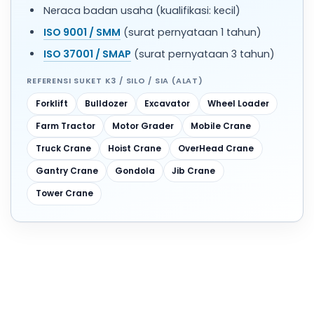
Neraca badan usaha (kualifikasi: kecil)
ISO 9001 / SMM
(surat pernyataan 1 tahun)
ISO 37001 / SMAP
(surat pernyataan 3 tahun)
REFERENSI SUKET K3 / SILO / SIA (ALAT)
Forklift
Bulldozer
Excavator
Wheel Loader
Farm Tractor
Motor Grader
Mobile Crane
Truck Crane
Hoist Crane
OverHead Crane
Gantry Crane
Gondola
Jib Crane
Tower Crane