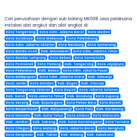
Cari perusahaan dengan sub bidang MK008 Jasa pelaksana
instalasi alat angkut dan alat angkat di:
Kota Tangerang
Kota Adm. Jakarta Barat
Kota Medan
Kota Surabaya
Kota Makassar
Kota Palembang
Kota Adm. Jakarta Selatan
Kota Bandung
Kota Semarang
Kota Banda Aceh
Kab. Manokwari
Kota Adm. Jakarta Timur
Kota Bandar Lampung
Kota Bekasi
Kota Samarinda
Kota Pontianak
Kota Padang
Kab. Tangerang
Kota Jayapura
Kota Pekanbaru
Kab. Bekasi
Kota Adm. Jakarta Pusat
Kota Balikpapan
Kota Adm. Jakarta Utara
Kab. Sidoarjo
Kota Jambi
Kota Kendari
Kab. Bogor
Kab. Cilacap
Kota Tangerang Selatan
Kota Depok
Kota Jakarta Selatan
Kab. Garut
Kota Jakarta Timur
Kab. Bandung
Kota Kupang
Kota Serang
Kab. Bojonegoro
Kota Pekan Baru
Kota Batam
Kota Banjarmasin
Kab. Banyuwangi
Kota Palu
Kab. Karawang
Kota Manado
Kab. Kutai Timur
Kota Ambon
Kota Mataram
Kab. Jember
Kab. Subang
Kab. Kutai Kartanegara
Kota Ternate
Kota Cilegon
Kota Malang
Kota Jakarta Barat
Kota Bengkulu
Kota Denpasar
Kab. Tuban
Kab. Malang
Kab. Sukabumi