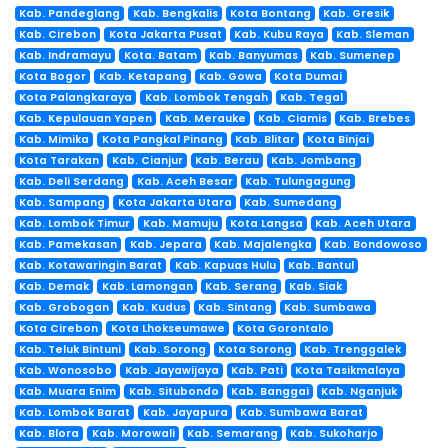
Kab. Pandeglang
Kab. Bengkalis
Kota Bontang
Kab. Gresik
Kab. Cirebon
Kota Jakarta Pusat
Kab. Kubu Raya
Kab. Sleman
Kab. Indramayu
Kota. Batam
Kab. Banyumas
Kab. Sumenep
Kota Bogor
Kab. Ketapang
Kab. Gowa
Kota Dumai
Kota Palangkaraya
Kab. Lombok Tengah
Kab. Tegal
Kab. Kepulauan Yapen
Kab. Merauke
Kab. Ciamis
Kab. Brebes
Kab. Mimika
Kota Pangkal Pinang
Kab. Blitar
Kota Binjai
Kota Tarakan
Kab. Cianjur
Kab. Berau
Kab. Jombang
Kab. Deli Serdang
Kab. Aceh Besar
Kab. Tulungagung
Kab. Sampang
Kota Jakarta Utara
Kab. Sumedang
Kab. Lombok Timur
Kab. Mamuju
Kota Langsa
Kab. Aceh Utara
Kab. Pamekasan
Kab. Jepara
Kab. Majalengka
Kab. Bondowoso
Kab. Kotawaringin Barat
Kab. Kapuas Hulu
Kab. Bantul
Kab. Demak
Kab. Lamongan
Kab. Serang
Kab. Siak
Kab. Grobogan
Kab. Kudus
Kab. Sintang
Kab. Sumbawa
Kota Cirebon
Kota Lhokseumawe
Kota Gorontalo
Kab. Teluk Bintuni
Kab. Sorong
Kota Sorong
Kab. Trenggalek
Kab. Wonosobo
Kab. Jayawijaya
Kab. Pati
Kota Tasikmalaya
Kab. Muara Enim
Kab. Situbondo
Kab. Banggai
Kab. Nganjuk
Kab. Lombok Barat
Kab. Jayapura
Kab. Sumbawa Barat
Kab. Blora
Kab. Morowali
Kab. Semarang
Kab. Sukoharjo