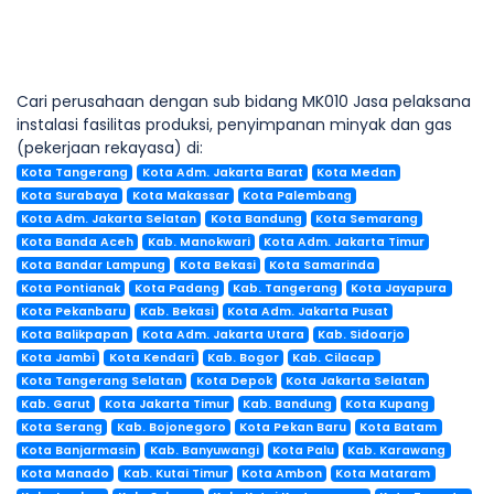
Cari perusahaan dengan sub bidang MK010 Jasa pelaksana
instalasi fasilitas produksi, penyimpanan minyak dan gas
(pekerjaan rekayasa) di:
Kota Tangerang
Kota Adm. Jakarta Barat
Kota Medan
Kota Surabaya
Kota Makassar
Kota Palembang
Kota Adm. Jakarta Selatan
Kota Bandung
Kota Semarang
Kota Banda Aceh
Kab. Manokwari
Kota Adm. Jakarta Timur
Kota Bandar Lampung
Kota Bekasi
Kota Samarinda
Kota Pontianak
Kota Padang
Kab. Tangerang
Kota Jayapura
Kota Pekanbaru
Kab. Bekasi
Kota Adm. Jakarta Pusat
Kota Balikpapan
Kota Adm. Jakarta Utara
Kab. Sidoarjo
Kota Jambi
Kota Kendari
Kab. Bogor
Kab. Cilacap
Kota Tangerang Selatan
Kota Depok
Kota Jakarta Selatan
Kab. Garut
Kota Jakarta Timur
Kab. Bandung
Kota Kupang
Kota Serang
Kab. Bojonegoro
Kota Pekan Baru
Kota Batam
Kota Banjarmasin
Kab. Banyuwangi
Kota Palu
Kab. Karawang
Kota Manado
Kab. Kutai Timur
Kota Ambon
Kota Mataram