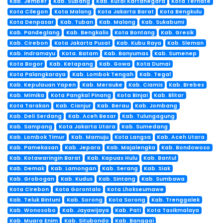
Kab. Jember
Kab. Subang
Kab. Kutai Kartanegara
Kota Ternate
Kota Cilegon
Kota Malang
Kota Jakarta Barat
Kota Bengkulu
Kota Denpasar
Kab. Tuban
Kab. Malang
Kab. Sukabumi
Kab. Pandeglang
Kab. Bengkalis
Kota Bontang
Kab. Gresik
Kab. Cirebon
Kota Jakarta Pusat
Kab. Kubu Raya
Kab. Sleman
Kab. Indramayu
Kota. Batam
Kab. Banyumas
Kab. Sumenep
Kota Bogor
Kab. Ketapang
Kab. Gowa
Kota Dumai
Kota Palangkaraya
Kab. Lombok Tengah
Kab. Tegal
Kab. Kepulauan Yapen
Kab. Merauke
Kab. Ciamis
Kab. Brebes
Kab. Mimika
Kota Pangkal Pinang
Kota Binjai
Kab. Blitar
Kota Tarakan
Kab. Cianjur
Kab. Berau
Kab. Jombang
Kab. Deli Serdang
Kab. Aceh Besar
Kab. Tulungagung
Kab. Sampang
Kota Jakarta Utara
Kab. Sumedang
Kab. Lombok Timur
Kab. Mamuju
Kota Langsa
Kab. Aceh Utara
Kab. Pamekasan
Kab. Jepara
Kab. Majalengka
Kab. Bondowoso
Kab. Kotawaringin Barat
Kab. Kapuas Hulu
Kab. Bantul
Kab. Demak
Kab. Lamongan
Kab. Serang
Kab. Siak
Kab. Grobogan
Kab. Kudus
Kab. Sintang
Kab. Sumbawa
Kota Cirebon
Kota Gorontalo
Kota Lhokseumawe
Kab. Teluk Bintuni
Kab. Sorong
Kota Sorong
Kab. Trenggalek
Kab. Wonosobo
Kab. Jayawijaya
Kab. Pati
Kota Tasikmalaya
Kab. Muara Enim
Kab. Situbondo
Kab. Banggai