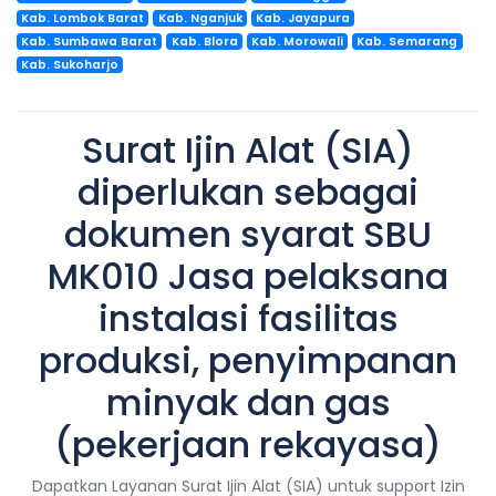
Kab. Lombok Barat
Kab. Nganjuk
Kab. Jayapura
Kab. Sumbawa Barat
Kab. Blora
Kab. Morowali
Kab. Semarang
Kab. Sukoharjo
Surat Ijin Alat (SIA)
diperlukan sebagai
dokumen syarat SBU
MK010 Jasa pelaksana
instalasi fasilitas
produksi, penyimpanan
minyak dan gas
(pekerjaan rekayasa)
Dapatkan Layanan Surat Ijin Alat (SIA) untuk support Izin