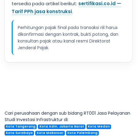
tersedia pada artikel berikut:
sertifikasi.co.id —
Tarif PPh jasa konstruksi
.
Perhitungan pajak final pada transaksi riil harus
dikonfirmasi dengan kontrak, bukti potong, dan
konsultan pajak atau kanal resmi Direktorat
Jenderal Pajak.
Cari perusahaan dengan sub bidang RT001 Jasa Pelayanan
Studi Investasi Infrastruktur di:
Kota Tangerang
Kota Adm. Jakarta Barat
Kota Medan
Kota Surabaya
Kota Makassar
Kota Palembang