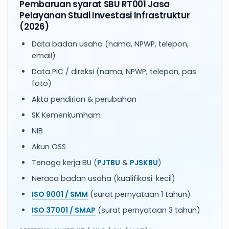
Pembaruan syarat SBU RT001 Jasa
Pelayanan Studi Investasi Infrastruktur
(2026)
Data badan usaha (nama, NPWP, telepon,
email)
Data PIC / direksi (nama, NPWP, telepon, pas
foto)
Akta pendirian & perubahan
SK Kemenkumham
NIB
Akun OSS
Tenaga kerja BU (
PJTBU
&
PJSKBU
)
Neraca badan usaha (kualifikasi: kecil)
ISO 9001 / SMM
(surat pernyataan 1 tahun)
ISO 37001 / SMAP
(surat pernyataan 3 tahun)