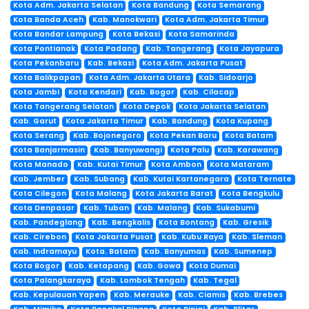
Kota Adm. Jakarta Selatan
Kota Bandung
Kota Semarang
Kota Banda Aceh
Kab. Manokwari
Kota Adm. Jakarta Timur
Kota Bandar Lampung
Kota Bekasi
Kota Samarinda
Kota Pontianak
Kota Padang
Kab. Tangerang
Kota Jayapura
Kota Pekanbaru
Kab. Bekasi
Kota Adm. Jakarta Pusat
Kota Balikpapan
Kota Adm. Jakarta Utara
Kab. Sidoarjo
Kota Jambi
Kota Kendari
Kab. Bogor
Kab. Cilacap
Kota Tangerang Selatan
Kota Depok
Kota Jakarta Selatan
Kab. Garut
Kota Jakarta Timur
Kab. Bandung
Kota Kupang
Kota Serang
Kab. Bojonegoro
Kota Pekan Baru
Kota Batam
Kota Banjarmasin
Kab. Banyuwangi
Kota Palu
Kab. Karawang
Kota Manado
Kab. Kutai Timur
Kota Ambon
Kota Mataram
Kab. Jember
Kab. Subang
Kab. Kutai Kartanegara
Kota Ternate
Kota Cilegon
Kota Malang
Kota Jakarta Barat
Kota Bengkulu
Kota Denpasar
Kab. Tuban
Kab. Malang
Kab. Sukabumi
Kab. Pandeglang
Kab. Bengkalis
Kota Bontang
Kab. Gresik
Kab. Cirebon
Kota Jakarta Pusat
Kab. Kubu Raya
Kab. Sleman
Kab. Indramayu
Kota. Batam
Kab. Banyumas
Kab. Sumenep
Kota Bogor
Kab. Ketapang
Kab. Gowa
Kota Dumai
Kota Palangkaraya
Kab. Lombok Tengah
Kab. Tegal
Kab. Kepulauan Yapen
Kab. Merauke
Kab. Ciamis
Kab. Brebes