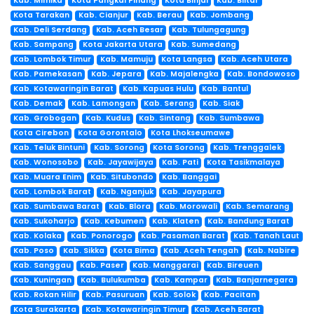
Kab. Mimika
Kota Pangkal Pinang
Kota Binjai
Kab. Blitar
Kota Tarakan
Kab. Cianjur
Kab. Berau
Kab. Jombang
Kab. Deli Serdang
Kab. Aceh Besar
Kab. Tulungagung
Kab. Sampang
Kota Jakarta Utara
Kab. Sumedang
Kab. Lombok Timur
Kab. Mamuju
Kota Langsa
Kab. Aceh Utara
Kab. Pamekasan
Kab. Jepara
Kab. Majalengka
Kab. Bondowoso
Kab. Kotawaringin Barat
Kab. Kapuas Hulu
Kab. Bantul
Kab. Demak
Kab. Lamongan
Kab. Serang
Kab. Siak
Kab. Grobogan
Kab. Kudus
Kab. Sintang
Kab. Sumbawa
Kota Cirebon
Kota Gorontalo
Kota Lhokseumawe
Kab. Teluk Bintuni
Kab. Sorong
Kota Sorong
Kab. Trenggalek
Kab. Wonosobo
Kab. Jayawijaya
Kab. Pati
Kota Tasikmalaya
Kab. Muara Enim
Kab. Situbondo
Kab. Banggai
Kab. Lombok Barat
Kab. Nganjuk
Kab. Jayapura
Kab. Sumbawa Barat
Kab. Blora
Kab. Morowali
Kab. Semarang
Kab. Sukoharjo
Kab. Kebumen
Kab. Klaten
Kab. Bandung Barat
Kab. Kolaka
Kab. Ponorogo
Kab. Pasaman Barat
Kab. Tanah Laut
Kab. Poso
Kab. Sikka
Kota Bima
Kab. Aceh Tengah
Kab. Nabire
Kab. Sanggau
Kab. Paser
Kab. Manggarai
Kab. Bireuen
Kab. Kuningan
Kab. Bulukumba
Kab. Kampar
Kab. Banjarnegara
Kab. Rokan Hilir
Kab. Pasuruan
Kab. Solok
Kab. Pacitan
Kota Surakarta
Kab. Kotawaringin Timur
Kab. Aceh Barat