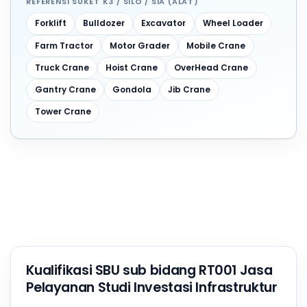
REFERENSI SUKET K3 / SILO / SIA (ALAT)
Forklift
Bulldozer
Excavator
Wheel Loader
Farm Tractor
Motor Grader
Mobile Crane
Truck Crane
Hoist Crane
OverHead Crane
Gantry Crane
Gondola
Jib Crane
Tower Crane
Kualifikasi SBU sub bidang RT001 Jasa
Pelayanan Studi Investasi Infrastruktur