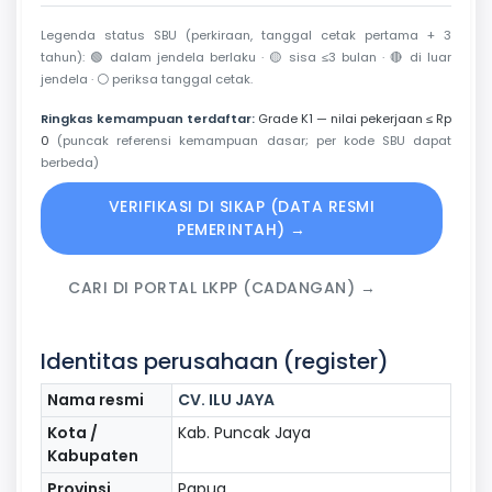
Legenda status SBU (perkiraan, tanggal cetak pertama + 3
tahun):
🟢
dalam jendela berlaku ·
🟡
sisa ≤3 bulan ·
🔴
di luar
jendela ·
⚪
periksa tanggal cetak.
Ringkas kemampuan terdaftar:
Grade K1 — nilai pekerjaan ≤ Rp
0
(puncak referensi kemampuan dasar; per kode SBU dapat
berbeda)
VERIFIKASI DI SIKAP (DATA RESMI
PEMERINTAH) →
CARI DI PORTAL LKPP (CADANGAN) →
Identitas perusahaan (register)
Nama resmi
CV. ILU JAYA
Kota /
Kab. Puncak Jaya
Kabupaten
Provinsi
Papua