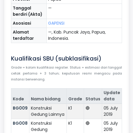
Tanggal
—
berdiri (Akta)
Asosiasi
GAPENSI
Alamat
—, Kab. Puncak Jaya, Papua,
terdaftar
Indonesia.
Kualifikasi SBU (subklasifikasi)
Grade = kolom kualifikasi register. Status = estimasi dari tanggal
cetak pertama + 3 tahun; keputusan resmi mengacu pada
instansi berwenang.
Update
Kode
Nama bidang
Grade
Status
data
BG009
Konstruksi
K1
🔴
05 July
Gedung Lainnya
2019
BG008
Konstruksi
K1
🔴
05 July
Gedung
2019