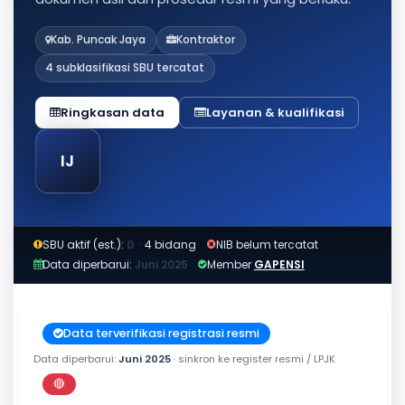
Kab. Puncak Jaya
Kontraktor
4 subklasifikasi SBU tercatat
Ringkasan data
Layanan & kualifikasi
IJ
SBU aktif (est.):
0
·
4 bidang
NIB belum tercatat
Data diperbarui:
Juni 2025
Member
GAPENSI
Data terverifikasi registrasi resmi
Data diperbarui:
Juni 2025
· sinkron ke register resmi / LPJK
🔴
Perkiraan di luar jendela berlaku