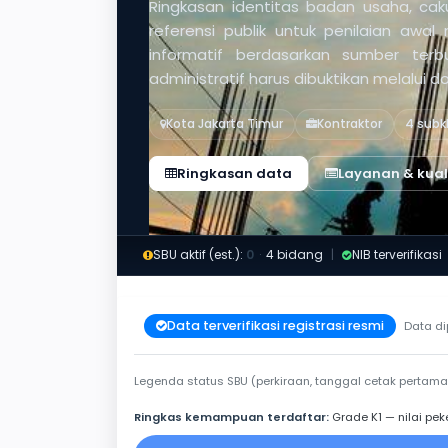
Ringkasan identitas badan usaha, caku
referensi publik untuk penilaian awal
informatif berdasarkan sumber ter
administratif harus dibuktikan melalui 
Kota Jakarta Timur
Kontraktor
4 subkl
Ringkasan data
Layanan & kuali
SBU aktif (est.):
0
·
4 bidang
|
NIB terverifikasi
Data terverifikasi registrasi resmi
Data di
Legenda status SBU (perkiraan, tanggal cetak pertama
Ringkas kemampuan terdaftar:
Grade K1 — nilai pek