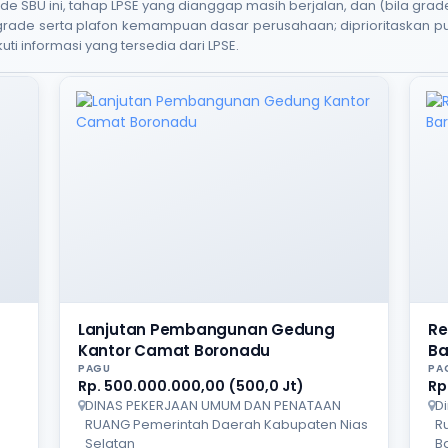
BU ini, tahap LPSE yang dianggap masih berjalan, dan (bila grade
 grade serta plafon kemampuan dasar perusahaan; diprioritaskan 
uti informasi yang tersedia dari LPSE.
Lanjutan Pembangunan Gedung
Re
Kantor Camat Boronadu
Ba
PAGU
PA
Rp. 500.000.000,00 (500,0 Jt)
Rp
DINAS PEKERJAAN UMUM DAN PENATAAN
D
RUANG Pemerintah Daerah Kabupaten Nias
R
Selatan
B