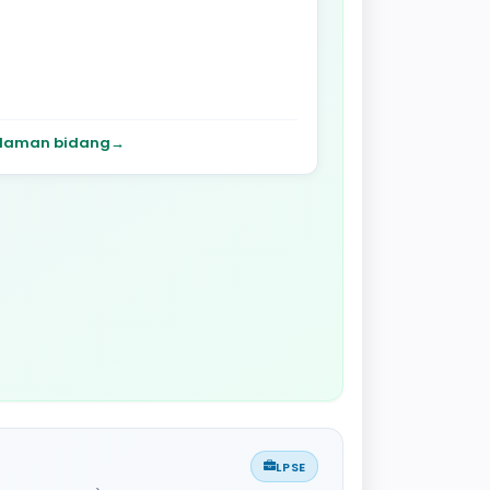
laman bidang
→
LPSE