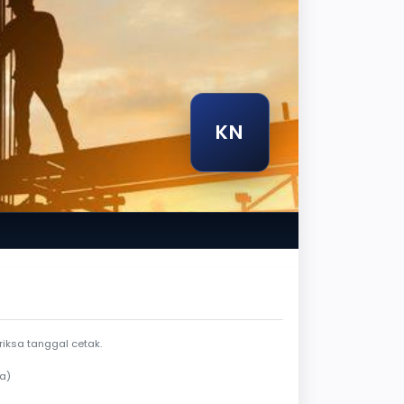
KN
endela berlaku
iksa tanggal cetak.
a)