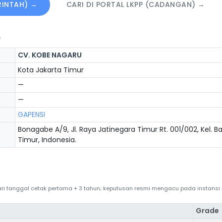
ERINTAH) →
CARI DI PORTAL LKPP (CADANGAN) →
)
CV. KOBE NAGARU
Kota Jakarta Timur
—
—
GAPENSI
Bonagabe A/9, Jl. Raya Jatinegara Timur Rt. 001/002, Kel. Ba
Timur, Indonesia.
 dari tanggal cetak pertama + 3 tahun; keputusan resmi mengacu pada instans
Grade