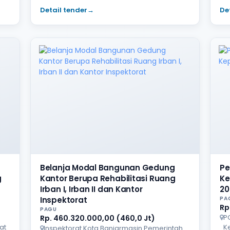
Detail tender
→
De
Belanja Modal Bangunan Gedung
Pe
g
Kantor Berupa Rehabilitasi Ruang
Ke
Irban I, Irban II dan Kantor
20
Inspektorat
PA
Rp
PAGU
P
Rp. 460.320.000,00 (460,0 Jt)
at
K
Inspektorat Kota Banjarmasin Pemerintah