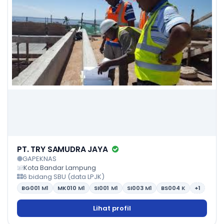
PT. TRY SAMUDRA JAYA
GAPEKNAS
Kota Bandar Lampung
6 bidang SBU (data LPJK)
BG001
M1
MK010
M1
SI001
M1
SI003
M1
BS004
K
+1
Lihat profil