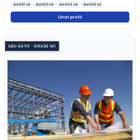
BG001
M1
BG003
M1
BG004
M1
BG009
M1
Lihat profil
SBU AKTIF · GRADE M1