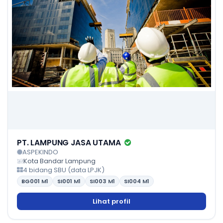
PT. LAMPUNG JASA UTAMA
ASPEKINDO
Kota Bandar Lampung
4 bidang SBU (data LPJK)
BG001
M1
SI001
M1
SI003
M1
SI004
M1
Lihat profil