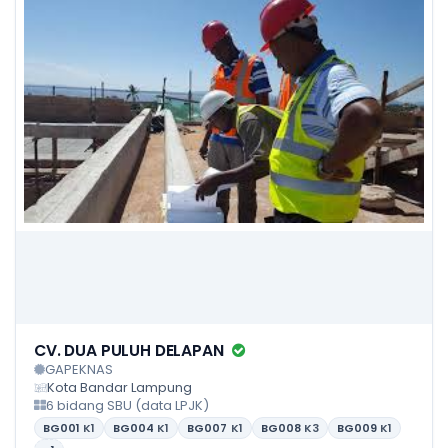
CV. DUA PULUH DELAPAN
GAPEKNAS
Kota Bandar Lampung
6 bidang SBU (data LPJK)
BG001
K1
BG004
K1
BG007
K1
BG008
K3
BG009
K1