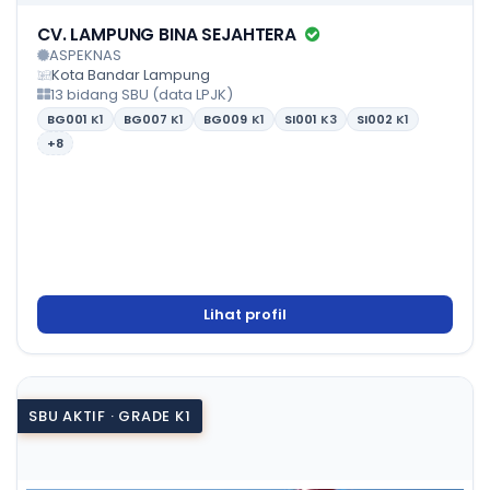
CV. LAMPUNG BINA SEJAHTERA
ASPEKNAS
Kota Bandar Lampung
13 bidang SBU (data LPJK)
BG001
K1
BG007
K1
BG009
K1
SI001
K3
SI002
K1
+8
Lihat profil
SBU AKTIF · GRADE K1