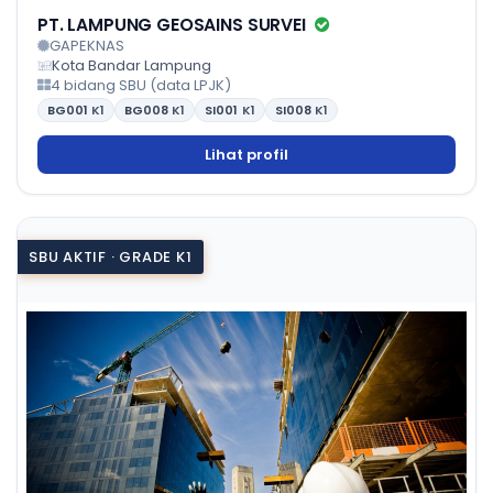
PT. LAMPUNG GEOSAINS SURVEI
GAPEKNAS
Kota Bandar Lampung
4 bidang SBU (data LPJK)
BG001
K1
BG008
K1
SI001
K1
SI008
K1
Lihat profil
SBU AKTIF · GRADE K1