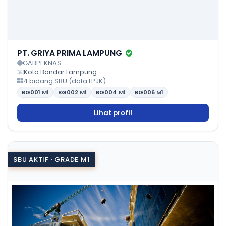
PT. GRIYA PRIMA LAMPUNG
GABPEKNAS
Kota Bandar Lampung
4 bidang SBU (data LPJK)
BG001
M1
BG002
M1
BG004
M1
BG006
M1
Lihat profil
SBU AKTIF · GRADE M1