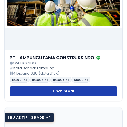
PT. LAMPUNGUTAMA CONSTRUKSINDO
GAPEKSINDO
Kota Bandar Lampung
4 bidang SBU (data LPJK)
BG001
K1
BG004
K1
BG008
K1
SI004
K1
Lihat profil
SBU AKTIF · GRADE M1