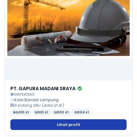
PT. GAPURA MADANI SRAYA
GAPEKNAS
Kota Bandar Lampung
4 bidang SBU (data LPJK)
BG001
K1
SI001
K1
SI003
K1
SI004
K1
Lihat profil