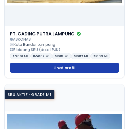
PT. GADING PUTRA LAMPUNG
ASKONAS
Kota Bandar Lampung
5 bidang SBU (data LPJK)
BG001
M1
BG002
M1
SI001
M1
SI002
M1
SI003
M1
Lihat profil
SBU AKTIF · GRADE M1