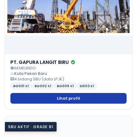
PT. GAPURA LANGIT BIRU
AKMELINDO
Kota Pekan Baru
4 bidang SBU (data LPJK)
BG001
K1
BG002
K1
BG009
K1
SI003
K1
Lihat profil
SBU AKTIF · GRADE B1