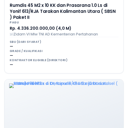
Rumdis 45 M2 x 10 KK dan Prasarana 1.0 Ls di
Yonif 613/RJA Tarakan Kalimantan Utara ( SBSN
) Paket II
PAGU
Rp. 4.336.200.000,00 (4,0 M)
Zidam VI Mlw TNI AD Kementerian Pertahanan
SBU (DARI SYARAT)
—
GRADE / KUALIFIKASI
—
KONTRAKTOR ELIGIBLE (DIREKTORI)
—