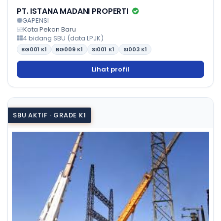
PT. ISTANA MADANI PROPERTI
GAPENSI
Kota Pekan Baru
4 bidang SBU (data LPJK)
BG001
K1
BG009
K1
SI001
K1
SI003
K1
Lihat profil
SBU AKTIF · GRADE K1