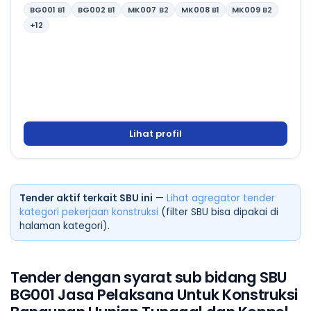
BG001
B1
BG002
B1
MK007
B2
MK008
B1
MK009
B2
+12
Lihat profil
Tender aktif terkait SBU ini
—
Lihat agregator tender
kategori pekerjaan konstruksi
(filter SBU bisa dipakai di
halaman kategori).
Tender dengan syarat sub bidang SBU
BG001 Jasa Pelaksana Untuk Konstruksi