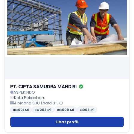
PT. CIPTA SAMUDRA MANDIRI
ASPEKINDO
Kota Pekanbaru
4 bidang SBU (data LPJK)
BG001
M1
BG003
M1
BG009
M1
SI003
M1
Lihat profil