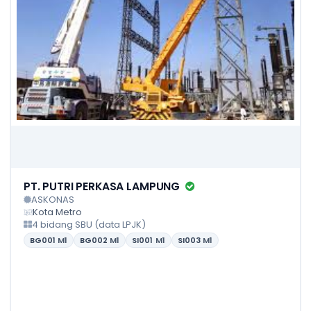
PT. PUTRI PERKASA LAMPUNG
ASKONAS
Kota Metro
4 bidang SBU (data LPJK)
BG001
M1
BG002
M1
SI001
M1
SI003
M1