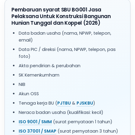
Pembaruan syarat SBU BG001 Jasa
Pelaksana Untuk Konstruksi Bangunan
Hunian Tunggal dan Koppel (2026)
Data badan usaha (nama, NPWP, telepon,
email)
Data PIC / direksi (nama, NPWP, telepon, pas
foto)
Akta pendirian & perubahan
SK Kemenkumham
NIB
Akun OSS
Tenaga kerja BU (
PJTBU
&
PJSKBU
)
Neraca badan usaha (kualifikasi: kecil)
ISO 9001 / SMM
(surat pernyataan 1 tahun)
ISO 37001 / SMAP
(surat pernyataan 3 tahun)