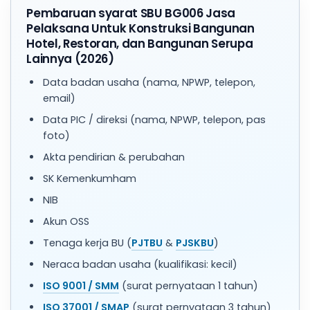
Pembaruan syarat SBU BG006 Jasa
Pelaksana Untuk Konstruksi Bangunan
Hotel, Restoran, dan Bangunan Serupa
Lainnya (2026)
Data badan usaha (nama, NPWP, telepon,
email)
Data PIC / direksi (nama, NPWP, telepon, pas
foto)
Akta pendirian & perubahan
SK Kemenkumham
NIB
Akun OSS
Tenaga kerja BU (
PJTBU
&
PJSKBU
)
Neraca badan usaha (kualifikasi: kecil)
ISO 9001 / SMM
(surat pernyataan 1 tahun)
ISO 37001 / SMAP
(surat pernyataan 3 tahun)