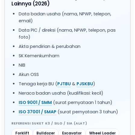
Lainnya (2026)
Data badan usaha (nama, NPWP, telepon,
email)
Data PIC / direksi (nama, NPWP, telepon, pas
foto)
Akta pendirian & perubahan
SK Kemenkumham
NIB
Akun OSS
Tenaga kerja BU (
PJTBU
&
PJSKBU
)
Neraca badan usaha (kualifikasi: kecil)
ISO 9001 / SMM
(surat pernyataan 1 tahun)
ISO 37001 / SMAP
(surat pernyataan 3 tahun)
REFERENSI SUKET K3 / SILO / SIA (ALAT)
Forklift
Bulldozer
Excavator
Wheel Loader