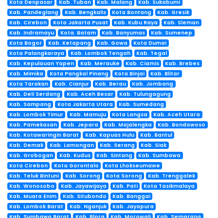
Kota Denpasar
Kab. Tuban
Kab. Malang
Kab. Sukabumi
Kab. Pandeglang
Kab. Bengkalis
Kota Bontang
Kab. Gresik
Kab. Cirebon
Kota Jakarta Pusat
Kab. Kubu Raya
Kab. Sleman
Kab. Indramayu
Kota. Batam
Kab. Banyumas
Kab. Sumenep
Kota Bogor
Kab. Ketapang
Kab. Gowa
Kota Dumai
Kota Palangkaraya
Kab. Lombok Tengah
Kab. Tegal
Kab. Kepulauan Yapen
Kab. Merauke
Kab. Ciamis
Kab. Brebes
Kab. Mimika
Kota Pangkal Pinang
Kota Binjai
Kab. Blitar
Kota Tarakan
Kab. Cianjur
Kab. Berau
Kab. Jombang
Kab. Deli Serdang
Kab. Aceh Besar
Kab. Tulungagung
Kab. Sampang
Kota Jakarta Utara
Kab. Sumedang
Kab. Lombok Timur
Kab. Mamuju
Kota Langsa
Kab. Aceh Utara
Kab. Pamekasan
Kab. Jepara
Kab. Majalengka
Kab. Bondowoso
Kab. Kotawaringin Barat
Kab. Kapuas Hulu
Kab. Bantul
Kab. Demak
Kab. Lamongan
Kab. Serang
Kab. Siak
Kab. Grobogan
Kab. Kudus
Kab. Sintang
Kab. Sumbawa
Kota Cirebon
Kota Gorontalo
Kota Lhokseumawe
Kab. Teluk Bintuni
Kab. Sorong
Kota Sorong
Kab. Trenggalek
Kab. Wonosobo
Kab. Jayawijaya
Kab. Pati
Kota Tasikmalaya
Kab. Muara Enim
Kab. Situbondo
Kab. Banggai
Kab. Lombok Barat
Kab. Nganjuk
Kab. Jayapura
Kab. Sumbawa Barat
Kab. Blora
Kab. Morowali
Kab. Semarang