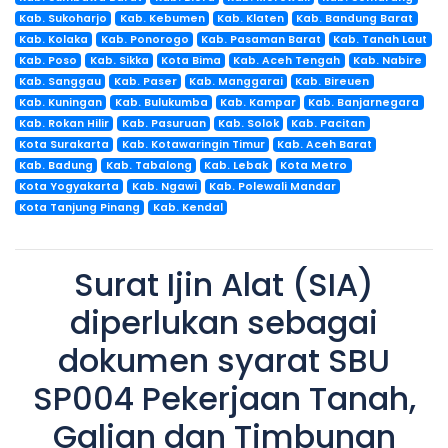
Kab. Sukoharjo
Kab. Kebumen
Kab. Klaten
Kab. Bandung Barat
Kab. Kolaka
Kab. Ponorogo
Kab. Pasaman Barat
Kab. Tanah Laut
Kab. Poso
Kab. Sikka
Kota Bima
Kab. Aceh Tengah
Kab. Nabire
Kab. Sanggau
Kab. Paser
Kab. Manggarai
Kab. Bireuen
Kab. Kuningan
Kab. Bulukumba
Kab. Kampar
Kab. Banjarnegara
Kab. Rokan Hilir
Kab. Pasuruan
Kab. Solok
Kab. Pacitan
Kota Surakarta
Kab. Kotawaringin Timur
Kab. Aceh Barat
Kab. Badung
Kab. Tabalong
Kab. Lebak
Kota Metro
Kota Yogyakarta
Kab. Ngawi
Kab. Polewali Mandar
Kota Tanjung Pinang
Kab. Kendal
Surat Ijin Alat (SIA)
diperlukan sebagai
dokumen syarat SBU
SP004 Pekerjaan Tanah,
Galian dan Timbunan