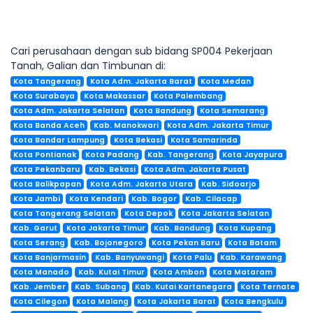
Cari perusahaan dengan sub bidang SP004 Pekerjaan
Tanah, Galian dan Timbunan di:
Kota Tangerang
Kota Adm. Jakarta Barat
Kota Medan
Kota Surabaya
Kota Makassar
Kota Palembang
Kota Adm. Jakarta Selatan
Kota Bandung
Kota Semarang
Kota Banda Aceh
Kab. Manokwari
Kota Adm. Jakarta Timur
Kota Bandar Lampung
Kota Bekasi
Kota Samarinda
Kota Pontianak
Kota Padang
Kab. Tangerang
Kota Jayapura
Kota Pekanbaru
Kab. Bekasi
Kota Adm. Jakarta Pusat
Kota Balikpapan
Kota Adm. Jakarta Utara
Kab. Sidoarjo
Kota Jambi
Kota Kendari
Kab. Bogor
Kab. Cilacap
Kota Tangerang Selatan
Kota Depok
Kota Jakarta Selatan
Kab. Garut
Kota Jakarta Timur
Kab. Bandung
Kota Kupang
Kota Serang
Kab. Bojonegoro
Kota Pekan Baru
Kota Batam
Kota Banjarmasin
Kab. Banyuwangi
Kota Palu
Kab. Karawang
Kota Manado
Kab. Kutai Timur
Kota Ambon
Kota Mataram
Kab. Jember
Kab. Subang
Kab. Kutai Kartanegara
Kota Ternate
Kota Cilegon
Kota Malang
Kota Jakarta Barat
Kota Bengkulu