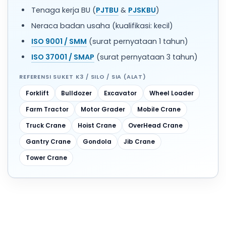
Tenaga kerja BU (
PJTBU
&
PJSKBU
)
Neraca badan usaha (kualifikasi: kecil)
ISO 9001 / SMM
(surat pernyataan 1 tahun)
ISO 37001 / SMAP
(surat pernyataan 3 tahun)
REFERENSI SUKET K3 / SILO / SIA (ALAT)
Forklift
Bulldozer
Excavator
Wheel Loader
Farm Tractor
Motor Grader
Mobile Crane
Truck Crane
Hoist Crane
OverHead Crane
Gantry Crane
Gondola
Jib Crane
Tower Crane