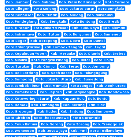
Kab. Jember
Kab. Subang
Kab. Kutai Kartanegara
Kota Ternate
Kota Cilegon
Kota Malang
Kota Jakarta Barat
Kota Bengkulu
Kota Denpasar
Kab. Tuban
Kab. Malang
Kab. Sukabumi
Kab. Pandeglang
Kab. Bengkalis
Kota Bontang
Kab. Gresik
Kab. Cirebon
Kota Jakarta Pusat
Kab. Kubu Raya
Kab. Sleman
Kab. Indramayu
Kota. Batam
Kab. Banyumas
Kab. Sumenep
Kota Bogor
Kab. Ketapang
Kab. Gowa
Kota Dumai
Kota Palangkaraya
Kab. Lombok Tengah
Kab. Tegal
Kab. Kepulauan Yapen
Kab. Merauke
Kab. Ciamis
Kab. Brebes
Kab. Mimika
Kota Pangkal Pinang
Kab. Blitar
Kota Binjai
Kota Tarakan
Kab. Cianjur
Kab. Berau
Kab. Jombang
Kab. Deli Serdang
Kab. Aceh Besar
Kab. Tulungagung
Kab. Sampang
Kota Jakarta Utara
Kab. Sumedang
Kab. Lombok Timur
Kab. Mamuju
Kota Langsa
Kab. Aceh Utara
Kab. Pamekasan
Kab. Jepara
Kab. Majalengka
Kab. Bondowoso
Kab. Kotawaringin Barat
Kab. Kapuas Hulu
Kab. Bantul
Kab. Demak
Kab. Lamongan
Kab. Serang
Kab. Siak
Kab. Grobogan
Kab. Kudus
Kab. Sintang
Kab. Sumbawa
Kota Cirebon
Kota Lhokseumawe
Kota Gorontalo
Kab. Teluk Bintuni
Kab. Sorong
Kota Sorong
Kab. Trenggalek
Kab. Wonosobo
Kab. Jayawijaya
Kab. Pati
Kota Tasikmalaya