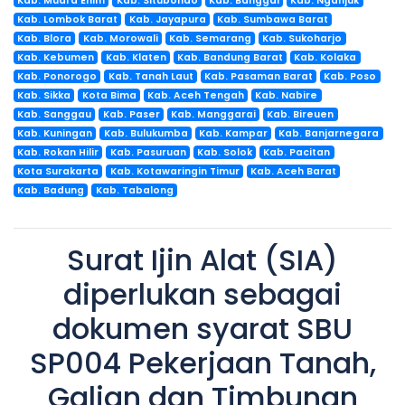
Kab. Muara Enim
Kab. Situbondo
Kab. Banggai
Kab. Nganjuk
Kab. Lombok Barat
Kab. Jayapura
Kab. Sumbawa Barat
Kab. Blora
Kab. Morowali
Kab. Semarang
Kab. Sukoharjo
Kab. Kebumen
Kab. Klaten
Kab. Bandung Barat
Kab. Kolaka
Kab. Ponorogo
Kab. Tanah Laut
Kab. Pasaman Barat
Kab. Poso
Kab. Sikka
Kota Bima
Kab. Aceh Tengah
Kab. Nabire
Kab. Sanggau
Kab. Paser
Kab. Manggarai
Kab. Bireuen
Kab. Kuningan
Kab. Bulukumba
Kab. Kampar
Kab. Banjarnegara
Kab. Rokan Hilir
Kab. Pasuruan
Kab. Solok
Kab. Pacitan
Kota Surakarta
Kab. Kotawaringin Timur
Kab. Aceh Barat
Kab. Badung
Kab. Tabalong
Surat Ijin Alat (SIA)
diperlukan sebagai
dokumen syarat SBU
SP004 Pekerjaan Tanah,
Galian dan Timbunan