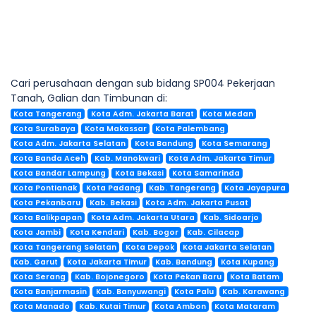
Cari perusahaan dengan sub bidang SP004 Pekerjaan
Tanah, Galian dan Timbunan di:
Kota Tangerang
Kota Adm. Jakarta Barat
Kota Medan
Kota Surabaya
Kota Makassar
Kota Palembang
Kota Adm. Jakarta Selatan
Kota Bandung
Kota Semarang
Kota Banda Aceh
Kab. Manokwari
Kota Adm. Jakarta Timur
Kota Bandar Lampung
Kota Bekasi
Kota Samarinda
Kota Pontianak
Kota Padang
Kab. Tangerang
Kota Jayapura
Kota Pekanbaru
Kab. Bekasi
Kota Adm. Jakarta Pusat
Kota Balikpapan
Kota Adm. Jakarta Utara
Kab. Sidoarjo
Kota Jambi
Kota Kendari
Kab. Bogor
Kab. Cilacap
Kota Tangerang Selatan
Kota Depok
Kota Jakarta Selatan
Kab. Garut
Kota Jakarta Timur
Kab. Bandung
Kota Kupang
Kota Serang
Kab. Bojonegoro
Kota Pekan Baru
Kota Batam
Kota Banjarmasin
Kab. Banyuwangi
Kota Palu
Kab. Karawang
Kota Manado
Kab. Kutai Timur
Kota Ambon
Kota Mataram