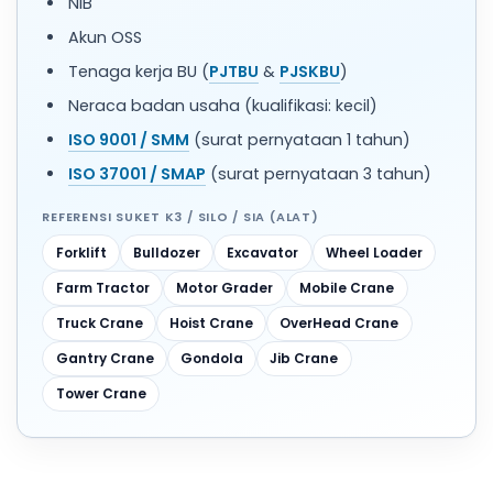
NIB
Akun OSS
Tenaga kerja BU (
PJTBU
&
PJSKBU
)
Neraca badan usaha (kualifikasi: kecil)
ISO 9001 / SMM
(surat pernyataan 1 tahun)
ISO 37001 / SMAP
(surat pernyataan 3 tahun)
REFERENSI SUKET K3 / SILO / SIA (ALAT)
Forklift
Bulldozer
Excavator
Wheel Loader
Farm Tractor
Motor Grader
Mobile Crane
Truck Crane
Hoist Crane
OverHead Crane
Gantry Crane
Gondola
Jib Crane
Tower Crane