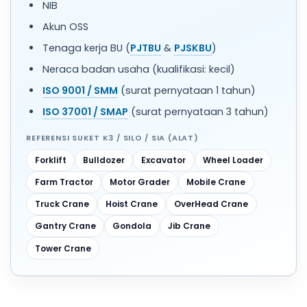
NIB
Akun OSS
Tenaga kerja BU (
PJTBU
&
PJSKBU
)
Neraca badan usaha (kualifikasi: kecil)
ISO 9001 / SMM
(surat pernyataan 1 tahun)
ISO 37001 / SMAP
(surat pernyataan 3 tahun)
REFERENSI SUKET K3 / SILO / SIA (ALAT)
Forklift
Bulldozer
Excavator
Wheel Loader
Farm Tractor
Motor Grader
Mobile Crane
Truck Crane
Hoist Crane
OverHead Crane
Gantry Crane
Gondola
Jib Crane
Tower Crane