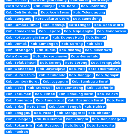
Kota Tarakan
Kab. Cianjur
Kab. Berau
Kab. Jombang
Kab. Deli Serdang
Kab. Aceh Besar
Kab. Tulungagung
Kab. Sampang
Kota Jakarta Utara
Kab. Sumedang
Kab. Lombok Timur
Kab. Mamuju
Kota Langsa
Kab. Aceh Utara
Kab. Pamekasan
Kab. Jepara
Kab. Majalengka
Kab. Bondowoso
Kab. Kotawaringin Barat
Kab. Kapuas Hulu
Kab. Bantul
Kab. Demak
Kab. Lamongan
Kab. Serang
Kab. Siak
Kab. Grobogan
Kab. Kudus
Kab. Sintang
Kab. Sumbawa
Kota Cirebon
Kota Lhokseumawe
Kota Gorontalo
Kab. Teluk Bintuni
Kab. Sorong
Kota Sorong
Kab. Trenggalek
Kab. Wonosobo
Kab. Jayawijaya
Kab. Pati
Kota Tasikmalaya
Kab. Muara Enim
Kab. Situbondo
Kab. Banggai
Kab. Nganjuk
Kab. Lombok Barat
Kab. Jayapura
Kab. Sumbawa Barat
Kab. Blora
Kab. Morowali
Kab. Semarang
Kab. Sukoharjo
Kab. Kebumen
Kab. Klaten
Kab. Bandung Barat
Kab. Kolaka
Kab. Ponorogo
Kab. Tanah Laut
Kab. Pasaman Barat
Kab. Poso
Kab. Sikka
Kota Bima
Kab. Aceh Tengah
Kab. Nabire
Kab. Sanggau
Kab. Paser
Kab. Manggarai
Kab. Bireuen
Kab. Kuningan
Kab. Bulukumba
Kab. Kampar
Kab. Banjarnegara
Kab. Rokan Hilir
Kab. Pasuruan
Kab. Solok
Kota Surakarta
Kab. Pacitan