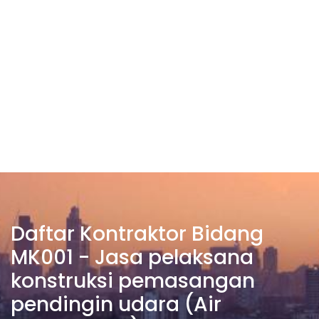
Daftar Kontraktor Bidang
MK001 - Jasa pelaksana
konstruksi pemasangan
pendingin udara (Air