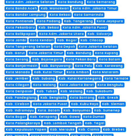
Kota Adm. Jakarta Selatan
Kota Bandung
Kota Semarang
Kota Banda Aceh
Kab. Manokwari
Kota Adm. Jakarta Timur
Kota Bandar Lampung
Kota Bekasi
Kota Samarinda
Kota Pontianak
Kota Padang
Kab. Tangerang
Kota Jayapura
Kota Pekanbaru
Kab. Bekasi
Kota Adm. Jakarta Pusat
Kota Balikpapan
Kota Adm. Jakarta Utara
Kab. Sidoarjo
Kota Jambi
Kota Kendari
Kab. Bogor
Kab. Cilacap
Kota Tangerang Selatan
Kota Depok
Kota Jakarta Selatan
Kab. Garut
Kota Jakarta Timur
Kab. Bandung
Kota Kupang
Kota Serang
Kab. Bojonegoro
Kota Pekan Baru
Kota Batam
Kota Banjarmasin
Kab. Banyuwangi
Kota Palu
Kab. Karawang
Kota Manado
Kab. Kutai Timur
Kota Ambon
Kota Mataram
Kab. Jember
Kab. Subang
Kab. Kutai Kartanegara
Kota Ternate
Kota Cilegon
Kota Malang
Kota Jakarta Barat
Kota Bengkulu
Kota Denpasar
Kab. Tuban
Kab. Malang
Kab. Sukabumi
Kab. Pandeglang
Kab. Bengkalis
Kota Bontang
Kab. Gresik
Kab. Cirebon
Kota Jakarta Pusat
Kab. Kubu Raya
Kab. Sleman
Kab. Indramayu
Kota. Batam
Kab. Banyumas
Kab. Sumenep
Kota Bogor
Kab. Ketapang
Kab. Gowa
Kota Dumai
Kota Palangkaraya
Kab. Lombok Tengah
Kab. Tegal
Kab. Kepulauan Yapen
Kab. Merauke
Kab. Ciamis
Kab. Brebes
Kab. Mimika
Kota Pangkal Pinang
Kab. Blitar
Kota Binjai