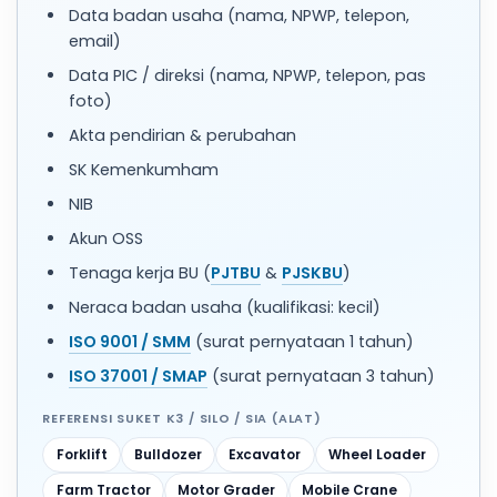
Data badan usaha (nama, NPWP, telepon,
email)
Data PIC / direksi (nama, NPWP, telepon, pas
foto)
Akta pendirian & perubahan
SK Kemenkumham
NIB
Akun OSS
Tenaga kerja BU (
PJTBU
&
PJSKBU
)
Neraca badan usaha (kualifikasi: kecil)
ISO 9001 / SMM
(surat pernyataan 1 tahun)
ISO 37001 / SMAP
(surat pernyataan 3 tahun)
REFERENSI SUKET K3 / SILO / SIA (ALAT)
Forklift
Bulldozer
Excavator
Wheel Loader
Farm Tractor
Motor Grader
Mobile Crane