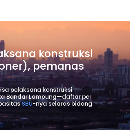
aksana konstruksi
ioner), pemanas
sa pelaksana konstruksi
Kota Bandar Lampung—daftar per
pasitas
SBU
-nya selaras bidang