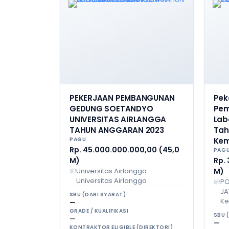
PEKERJAAN PEMBANGUNAN
Pek
GEDUNG SOETANDYO
Pe
UNIVERSITAS AIRLANGGA
Lab
TAHUN ANGGARAN 2023
Tah
PAGU
Kem
Rp. 45.000.000.000,00 (45,0
PAG
M)
Rp. 
Universitas Airlangga
M)
Universitas Airlangga
PO
JA
SBU (DARI SYARAT)
Ke
—
GRADE / KUALIFIKASI
SBU 
—
—
KONTRAKTOR ELIGIBLE (DIREKTORI)