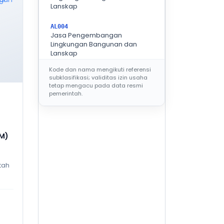
Lanskap
AL004
Jasa Pengembangan
Lingkungan Bangunan dan
Lanskap
Kode dan nama mengikuti referensi
subklasifikasi; validitas izin usaha
KELOMPOK BIDANG
AR
tetap mengacu pada data resmi
pemerintah.
AR001
Jasa Arsitektural Bangunan
Gedung Hunian dan Non
Hunian
 M)
AR002
Jasa Arsitektural Lainnya
tah
AR003
Jasa desain interior pada
bangunan gedung dan
bangunan sipil
AR101