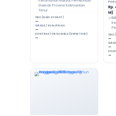
Perumahan Rakyat Pemerintah
PAG
Daerah Provinsi Kalimantan
Rp. 
Timur
M)
BI
SBU (DARI SYARAT)
—
Ke
GRADE / KUALIFIKASI
Pe
—
KONTRAKTOR ELIGIBLE (DIREKTORI)
SBU 
—
—
GRAD
—
KONT
—