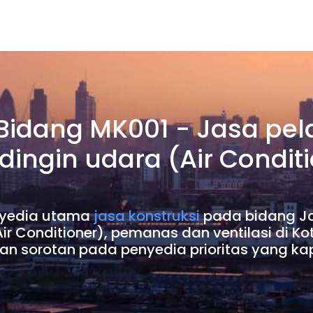
 Bidang MK001 - Jasa pel
ngin udara (Air Condit
penyedia utama
jasa konstruksi
pada bidang Ja
r Conditioner), pemanas dan ventilasi di 
an sorotan pada penyedia prioritas yang ka