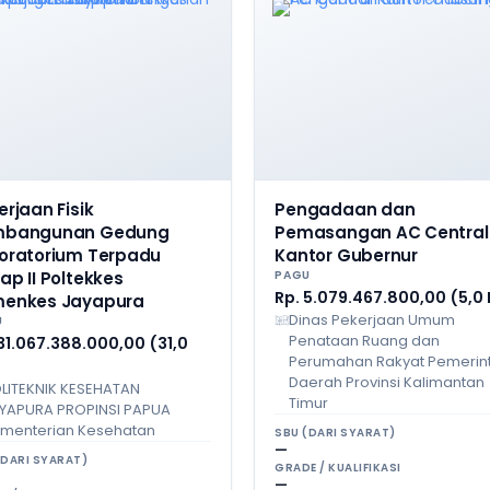
erjaan Fisik
Pengadaan dan
mbangunan Gedung
Pemasangan AC Central
oratorium Terpadu
Kantor Gubernur
ap II Poltekkes
PAGU
Rp. 5.079.467.800,00 (5,0
enkes Jayapura
Dinas Pekerjaan Umum
U
Penataan Ruang dan
31.067.388.000,00 (31,0
Perumahan Rakyat Pemerin
Daerah Provinsi Kalimantan
LITEKNIK KESEHATAN
Timur
YAPURA PROPINSI PAPUA
menterian Kesehatan
SBU (DARI SYARAT)
—
(DARI SYARAT)
GRADE / KUALIFIKASI
—