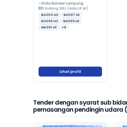
Kota Bandar Lampung
11 bidang SBU (data LPJK)
BG004
M2
BG007
M1
BG008
M2
BG009
M1
MK001
M1
+6
Lihat profil
Tender dengan syarat sub bida
pemasangan pendingin udara (A