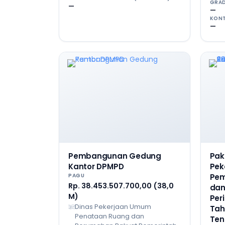
GRAD
—
—
KONT
—
Pembangunan Gedung
Pak
Kantor DPMPD
Pek
PAGU
Pem
Rp. 38.453.507.700,00 (38,0
dan
M)
Per
Dinas Pekerjaan Umum
Tah
Penataan Ruang dan
Ten