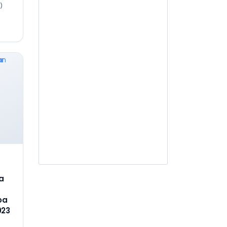
Jasa Nasihat dan Pra Desain
)
Arsitektural
AR102
Jasa Desain Arsitektural
AR103
Jasa Penilai Perawatan dan
Kelayakan Bangunan Gedung
AR104
Jasa Desain Interior
AR105
Jasa Arsitektur lainnya
AR201
Jasa PengawasAdministrasi
Kontrak
a
oa
KELOMPOK BIDANG
AT
023
AT001