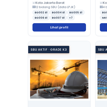
Kota Jakarta Barat
Ko
12 bidang SBU (data LPJK)
4 
BG002
B1
BG004
B1
BG005
B1
BG
BG006
B1
BG007
B1
+7
MK
Lihat profil
SBU AKTIF · GRADE K3
SBU 