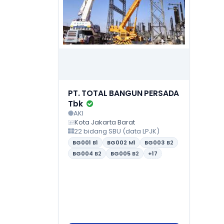
PT. TOTAL BANGUN PERSADA
Tbk
AKI
Kota Jakarta Barat
22 bidang SBU (data LPJK)
BG001
B1
BG002
M1
BG003
B2
BG004
B2
BG005
B2
+17