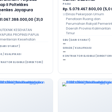
ap II Poltekkes
PAGU
Rp. 5.079.467.800,00 (5,0
enkes Jayapura
Dinas Pekerjaan Umum
U
Penataan Ruang dan
31.067.388.000,00 (31,0
Perumahan Rakyat Pemerin
Daerah Provinsi Kalimantan
LITEKNIK KESEHATAN
Timur
YAPURA PROPINSI PAPUA
menterian Kesehatan
SBU (DARI SYARAT)
—
(DARI SYARAT)
GRADE / KUALIFIKASI
—
E / KUALIFIKASI
KONTRAKTOR ELIGIBLE (DIREKTORI
—
RAKTOR ELIGIBLE (DIREKTORI)