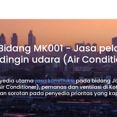
 Bidang MK001 - Jasa pel
ngin udara (Air Condit
penyedia utama
jasa konstruksi
pada bidang Ja
 Conditioner), pemanas dan ventilasi di Ko
an sorotan pada penyedia prioritas yang ka