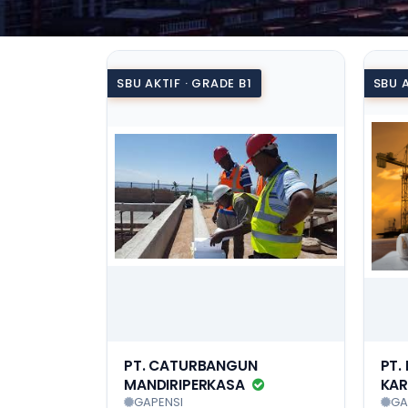
SBU AKTIF · GRADE B1
SBU A
PT. CATURBANGUN
PT.
MANDIRIPERKASA
KA
GAPENSI
GA