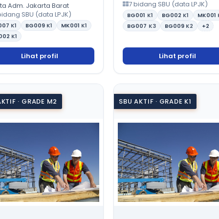
7 bidang SBU (data LPJK)
ta Adm. Jakarta Barat
bidang SBU (data LPJK)
BG001
K1
BG002
K1
MK001
007
K1
BG009
K1
MK001
K1
BG007
K3
BG009
K2
+2
002
K1
Lihat profil
Lihat profil
AKTIF · GRADE M2
SBU AKTIF · GRADE K1