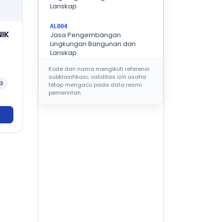
Lanskap
AL004
NIK
Jasa Pengembangan
Lingkungan Bangunan dan
Lanskap
Kode dan nama mengikuti referensi
subklasifikasi; validitas izin usaha
KELOMPOK BIDANG
AR
3
tetap mengacu pada data resmi
pemerintah.
AR001
Jasa Arsitektural Bangunan
Gedung Hunian dan Non
Hunian
AR002
Jasa Arsitektural Lainnya
AR003
Jasa desain interior pada
bangunan gedung dan
bangunan sipil
AR101