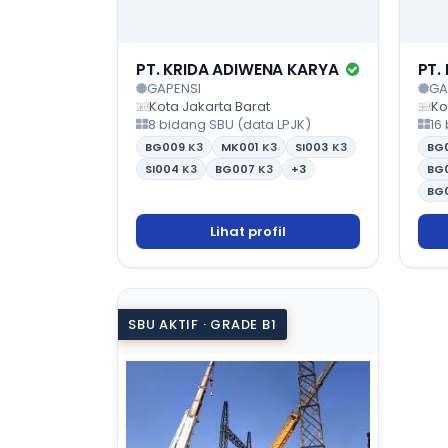
PT. KRIDA ADIWENA KARYA
PT.
GAPENSI
GA
Kota Jakarta Barat
Ko
8 bidang SBU (data LPJK)
16
BG009
K3
MK001
K3
SI003
K3
BG
SI004
K3
BG007
K3
+3
BG
BG
Lihat profil
SBU AKTIF · GRADE B1