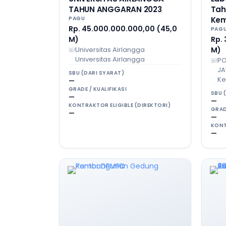
TAHUN ANGGARAN 2023
Tah
PAGU
Kem
Rp. 45.000.000.000,00 (45,0
PAG
M)
Rp. 
Universitas Airlangga
M)
Universitas Airlangga
PO
JA
SBU (DARI SYARAT)
Ke
—
GRADE / KUALIFIKASI
SBU 
—
—
KONTRAKTOR ELIGIBLE (DIREKTORI)
GRAD
—
—
KONT
—