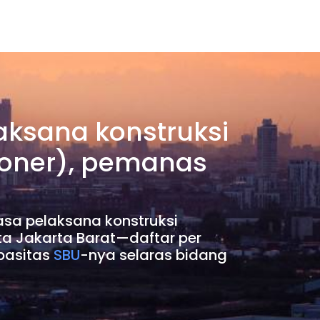
aksana konstruksi
ioner), pemanas
sa pelaksana konstruksi
ta Jakarta Barat—daftar per
pasitas
SBU
-nya selaras bidang