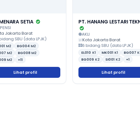
 MENARA SETIA
PT. HANANG LESTARI TEK
PENSI
ta Jakarta Barat
AKLI
 bidang SBU (data LPJK)
Kota Jakarta Barat
6 bidang SBU (data LPJK)
001
M2
BG004
M2
EL010
K1
MK001
K1
BG007
K
007
M2
BG008
M2
BG009
K2
SI001
K2
+1
009
M2
+11
Lihat profil
Lihat profil