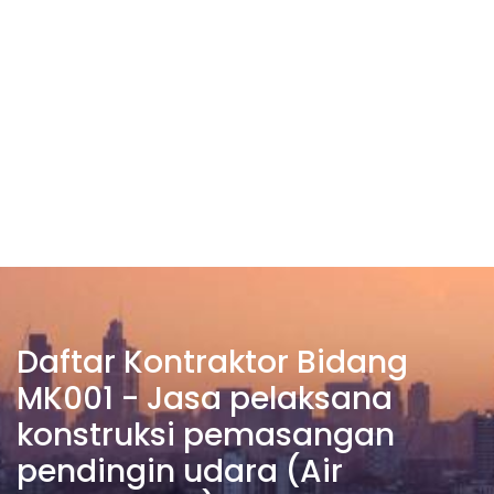
Daftar Kontraktor Bidang
MK001 - Jasa pelaksana
konstruksi pemasangan
pendingin udara (Air