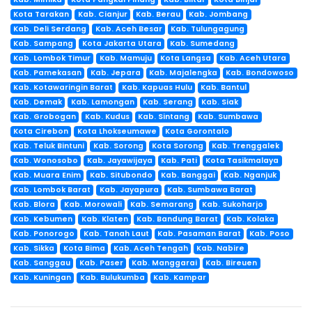
Kota Tarakan
Kab. Cianjur
Kab. Berau
Kab. Jombang
Kab. Deli Serdang
Kab. Aceh Besar
Kab. Tulungagung
Kab. Sampang
Kota Jakarta Utara
Kab. Sumedang
Kab. Lombok Timur
Kab. Mamuju
Kota Langsa
Kab. Aceh Utara
Kab. Pamekasan
Kab. Jepara
Kab. Majalengka
Kab. Bondowoso
Kab. Kotawaringin Barat
Kab. Kapuas Hulu
Kab. Bantul
Kab. Demak
Kab. Lamongan
Kab. Serang
Kab. Siak
Kab. Grobogan
Kab. Kudus
Kab. Sintang
Kab. Sumbawa
Kota Cirebon
Kota Lhokseumawe
Kota Gorontalo
Kab. Teluk Bintuni
Kab. Sorong
Kota Sorong
Kab. Trenggalek
Kab. Wonosobo
Kab. Jayawijaya
Kab. Pati
Kota Tasikmalaya
Kab. Muara Enim
Kab. Situbondo
Kab. Banggai
Kab. Nganjuk
Kab. Lombok Barat
Kab. Jayapura
Kab. Sumbawa Barat
Kab. Blora
Kab. Morowali
Kab. Semarang
Kab. Sukoharjo
Kab. Kebumen
Kab. Klaten
Kab. Bandung Barat
Kab. Kolaka
Kab. Ponorogo
Kab. Tanah Laut
Kab. Pasaman Barat
Kab. Poso
Kab. Sikka
Kota Bima
Kab. Aceh Tengah
Kab. Nabire
Kab. Sanggau
Kab. Paser
Kab. Manggarai
Kab. Bireuen
Kab. Kuningan
Kab. Bulukumba
Kab. Kampar