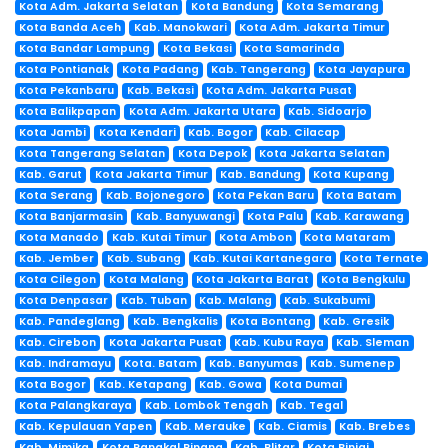
Kota Adm. Jakarta Selatan
Kota Bandung
Kota Semarang
Kota Banda Aceh
Kab. Manokwari
Kota Adm. Jakarta Timur
Kota Bandar Lampung
Kota Bekasi
Kota Samarinda
Kota Pontianak
Kota Padang
Kab. Tangerang
Kota Jayapura
Kota Pekanbaru
Kab. Bekasi
Kota Adm. Jakarta Pusat
Kota Balikpapan
Kota Adm. Jakarta Utara
Kab. Sidoarjo
Kota Jambi
Kota Kendari
Kab. Bogor
Kab. Cilacap
Kota Tangerang Selatan
Kota Depok
Kota Jakarta Selatan
Kab. Garut
Kota Jakarta Timur
Kab. Bandung
Kota Kupang
Kota Serang
Kab. Bojonegoro
Kota Pekan Baru
Kota Batam
Kota Banjarmasin
Kab. Banyuwangi
Kota Palu
Kab. Karawang
Kota Manado
Kab. Kutai Timur
Kota Ambon
Kota Mataram
Kab. Jember
Kab. Subang
Kab. Kutai Kartanegara
Kota Ternate
Kota Cilegon
Kota Malang
Kota Jakarta Barat
Kota Bengkulu
Kota Denpasar
Kab. Tuban
Kab. Malang
Kab. Sukabumi
Kab. Pandeglang
Kab. Bengkalis
Kota Bontang
Kab. Gresik
Kab. Cirebon
Kota Jakarta Pusat
Kab. Kubu Raya
Kab. Sleman
Kab. Indramayu
Kota. Batam
Kab. Banyumas
Kab. Sumenep
Kota Bogor
Kab. Ketapang
Kab. Gowa
Kota Dumai
Kota Palangkaraya
Kab. Lombok Tengah
Kab. Tegal
Kab. Kepulauan Yapen
Kab. Merauke
Kab. Ciamis
Kab. Brebes
Kab. Mimika
Kota Pangkal Pinang
Kab. Blitar
Kota Binjai