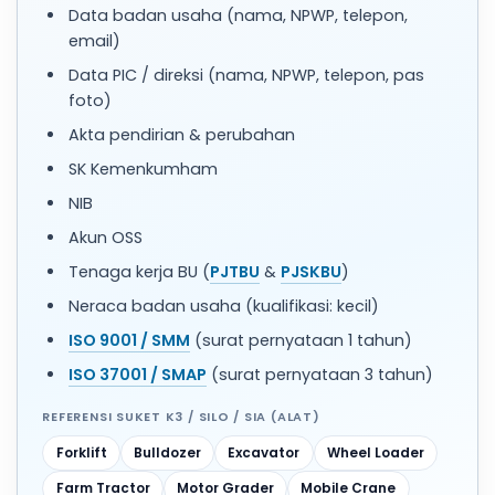
Data badan usaha (nama, NPWP, telepon,
email)
Data PIC / direksi (nama, NPWP, telepon, pas
foto)
Akta pendirian & perubahan
SK Kemenkumham
NIB
Akun OSS
Tenaga kerja BU (
PJTBU
&
PJSKBU
)
Neraca badan usaha (kualifikasi: kecil)
ISO 9001 / SMM
(surat pernyataan 1 tahun)
ISO 37001 / SMAP
(surat pernyataan 3 tahun)
REFERENSI SUKET K3 / SILO / SIA (ALAT)
Forklift
Bulldozer
Excavator
Wheel Loader
Farm Tractor
Motor Grader
Mobile Crane