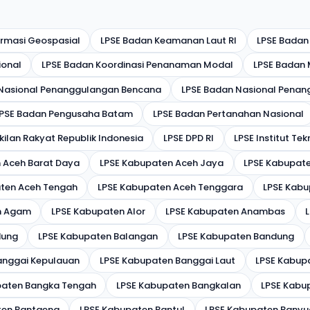
ormasi Geospasial
LPSE Badan Keamanan Laut RI
LPSE Badan
ional
LPSE Badan Koordinasi Penanaman Modal
LPSE Badan M
 Nasional Penanggulangan Bencana
LPSE Badan Nasional Penan
PSE Badan Pengusaha Batam
LPSE Badan Pertanahan Nasional
ilan Rakyat Republik Indonesia
LPSE DPD RI
LPSE Institut T
 Aceh Barat Daya
LPSE Kabupaten Aceh Jaya
LPSE Kabupate
ten Aceh Tengah
LPSE Kabupaten Aceh Tenggara
LPSE Kabu
n Agam
LPSE Kabupaten Alor
LPSE Kabupaten Anambas
dung
LPSE Kabupaten Balangan
LPSE Kabupaten Bandung
anggai Kepulauan
LPSE Kabupaten Banggai Laut
LPSE Kabup
paten Bangka Tengah
LPSE Kabupaten Bangkalan
LPSE Kabu
ten Bantaeng
LPSE Kabupaten Bantul
LPSE Kabupaten Banyu