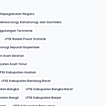
 Kepegawaian Negara
eteorologi, Klimatologi, dan Geofisika
ggulangan Terorisme
LPSE Badan Pusat Statistik
eknologi Sepuluh Nopember
n Aceh Selatan
paten Aceh Timur
LPSE Kabupaten Asahan
LPSE Kabupaten Bandung Barat
aten Bangka
LPSE Kabupaten Bangka Barat
paten Bangli
LPSE Kabupaten Banjar
asin
LPSE Kabupaten Banyumas