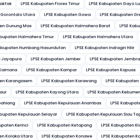
Fakfak
LPSE Kabupaten Flores Timur
LPSE Kabupaten Gayo Lu
 Gorontalo Utara
LPSE Kabupaten Gowa
LPSE Kabupaten Gre
ten Gunung Mas
LPSE Kabupaten Halmahera Barat
LPSE Kab
abupaten Halmahera Timur
LPSE Kabupaten Halmahera Utara
abupaten Humbang Hasundutan
LPSE Kabupaten Indragiri Hilir
n Jayapura
LPSE Kabupaten Jember
LPSE Kabupaten Jembr
 Kaimana
LPSE Kabupaten Kampar
LPSE Kabupaten Kapuas
ten Karangasem
LPSE Kabupaten Karawang
LPSE Kabupaten
aur
LPSE Kabupaten Kayong Utara
LPSE Kabupaten Kebume
pahiang
LPSE Kabupaten Kepulauan Anambas
LPSE Kabupat
bupaten Kepulauan Selayar
LPSE Kabupaten Kepulauan Siau Ta
paten Kerinci
LPSE Kabupaten Ketapang
LPSE Kabupaten K
en Kolaka Utara
LPSE Kabupaten Konawe
LPSE Kabupaten K