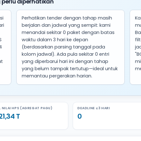
 perlu diperhatikan
si
Perhatikan tender dengan tahap masih
Ka
ri
berjalan dan jadwal yang sempit: kami
mu
menandai sekitar 0 paket dengan batas
Ba
S
waktu dalam 3 hari ke depan
fi
4
(berdasarkan parsing tanggal pada
ja
kolom jadwal). Ada pula sekitar 0 entri
"B
at
yang diperbarui hari ini dengan tahap
mi
yang belum tampak tertutup—ideal untuk
me
memantau pergerakan harian.
 NILAI HPS (AGREGAT PAGU)
DEADLINE ≤ 3 HARI
21,34 T
0