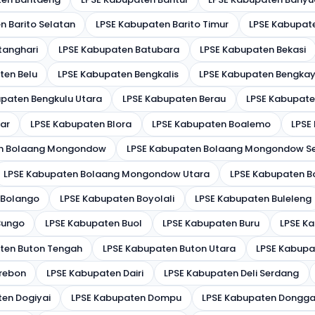
n Barito Selatan
LPSE Kabupaten Barito Timur
LPSE Kabupate
tanghari
LPSE Kabupaten Batubara
LPSE Kabupaten Bekasi
ten Belu
LPSE Kabupaten Bengkalis
LPSE Kabupaten Bengka
paten Bengkulu Utara
LPSE Kabupaten Berau
LPSE Kabupate
tar
LPSE Kabupaten Blora
LPSE Kabupaten Boalemo
LPSE
en Bolaang Mongondow
LPSE Kabupaten Bolaang Mongondow S
LPSE Kabupaten Bolaang Mongondow Utara
LPSE Kabupaten 
 Bolango
LPSE Kabupaten Boyolali
LPSE Kabupaten Buleleng
Bungo
LPSE Kabupaten Buol
LPSE Kabupaten Buru
LPSE K
ten Buton Tengah
LPSE Kabupaten Buton Utara
LPSE Kabupa
rebon
LPSE Kabupaten Dairi
LPSE Kabupaten Deli Serdang
en Dogiyai
LPSE Kabupaten Dompu
LPSE Kabupaten Dongga