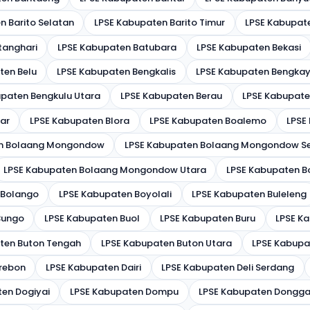
n Barito Selatan
LPSE Kabupaten Barito Timur
LPSE Kabupate
tanghari
LPSE Kabupaten Batubara
LPSE Kabupaten Bekasi
ten Belu
LPSE Kabupaten Bengkalis
LPSE Kabupaten Bengka
paten Bengkulu Utara
LPSE Kabupaten Berau
LPSE Kabupate
tar
LPSE Kabupaten Blora
LPSE Kabupaten Boalemo
LPSE
en Bolaang Mongondow
LPSE Kabupaten Bolaang Mongondow S
LPSE Kabupaten Bolaang Mongondow Utara
LPSE Kabupaten 
 Bolango
LPSE Kabupaten Boyolali
LPSE Kabupaten Buleleng
Bungo
LPSE Kabupaten Buol
LPSE Kabupaten Buru
LPSE K
ten Buton Tengah
LPSE Kabupaten Buton Utara
LPSE Kabupa
rebon
LPSE Kabupaten Dairi
LPSE Kabupaten Deli Serdang
en Dogiyai
LPSE Kabupaten Dompu
LPSE Kabupaten Dongga