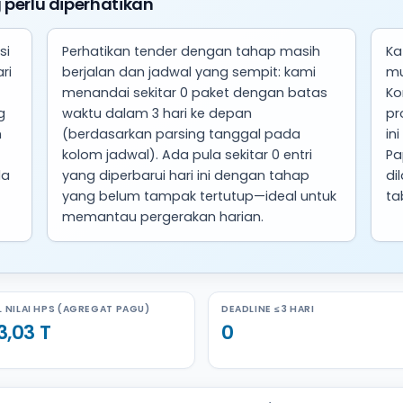
 perlu diperhatikan
si
Perhatikan tender dengan tahap masih
Ka
ri
berjalan dan jadwal yang sempit: kami
mu
menandai sekitar 0 paket dengan batas
Ko
g
waktu dalam 3 hari ke depan
pr
n
(berdasarkan parsing tanggal pada
in
kolom jadwal). Ada pula sekitar 0 entri
Pa
la
yang diperbarui hari ini dengan tahap
di
yang belum tampak tertutup—ideal untuk
ta
memantau pergerakan harian.
 NILAI HPS (AGREGAT PAGU)
DEADLINE ≤ 3 HARI
3,03 T
0