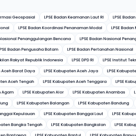
ormasi Geospasial
LPSE Badan Keamanan Laut RI
LPSE Badan
ional
LPSE Badan Koordinasi Penanaman Modal
LPSE Badan M
 Nasional Penanggulangan Bencana
LPSE Badan Nasional Penan
PSE Badan Pengusaha Batam
LPSE Badan Pertanahan Nasional
ilan Rakyat Republik Indonesia
LPSE DPD RI
LPSE Institut T
 Aceh Barat Daya
LPSE Kabupaten Aceh Jaya
LPSE Kabupate
ten Aceh Tengah
LPSE Kabupaten Aceh Tenggara
LPSE Kabu
n Agam
LPSE Kabupaten Alor
LPSE Kabupaten Anambas
dung
LPSE Kabupaten Balangan
LPSE Kabupaten Bandung
anggai Kepulauan
LPSE Kabupaten Banggai Laut
LPSE Kabup
paten Bangka Tengah
LPSE Kabupaten Bangkalan
LPSE Kabu
ten Bantaeng
LPSE Kabupaten Bantul
LPSE Kabupaten Banyu