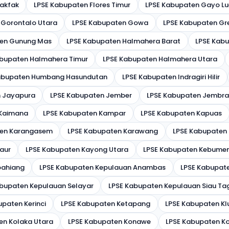
Fakfak
LPSE Kabupaten Flores Timur
LPSE Kabupaten Gayo Lu
 Gorontalo Utara
LPSE Kabupaten Gowa
LPSE Kabupaten Gre
ten Gunung Mas
LPSE Kabupaten Halmahera Barat
LPSE Kab
abupaten Halmahera Timur
LPSE Kabupaten Halmahera Utara
abupaten Humbang Hasundutan
LPSE Kabupaten Indragiri Hilir
n Jayapura
LPSE Kabupaten Jember
LPSE Kabupaten Jembr
 Kaimana
LPSE Kabupaten Kampar
LPSE Kabupaten Kapuas
ten Karangasem
LPSE Kabupaten Karawang
LPSE Kabupaten
aur
LPSE Kabupaten Kayong Utara
LPSE Kabupaten Kebume
pahiang
LPSE Kabupaten Kepulauan Anambas
LPSE Kabupat
bupaten Kepulauan Selayar
LPSE Kabupaten Kepulauan Siau Ta
paten Kerinci
LPSE Kabupaten Ketapang
LPSE Kabupaten K
en Kolaka Utara
LPSE Kabupaten Konawe
LPSE Kabupaten K