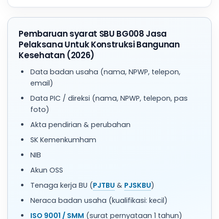
Pembaruan syarat SBU BG008 Jasa
Pelaksana Untuk Konstruksi Bangunan
Kesehatan (2026)
Data badan usaha (nama, NPWP, telepon,
email)
Data PIC / direksi (nama, NPWP, telepon, pas
foto)
Akta pendirian & perubahan
SK Kemenkumham
NIB
Akun OSS
Tenaga kerja BU (
PJTBU
&
PJSKBU
)
Neraca badan usaha (kualifikasi: kecil)
ISO 9001 / SMM
(surat pernyataan 1 tahun)