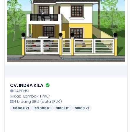
CV. INDRA KILA
GAPENSI
Kab. Lombok Timur
4 bidang SBU (data LPJK)
BG004
K1
BG008
K1
SI001
K1
SI003
K1