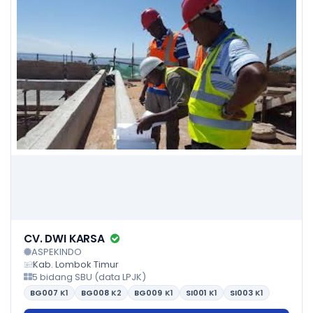
CV. DWI KARSA
ASPEKINDO
Kab. Lombok Timur
5 bidang SBU (data LPJK)
BG007
K1
BG008
K2
BG009
K1
SI001
K1
SI003
K1