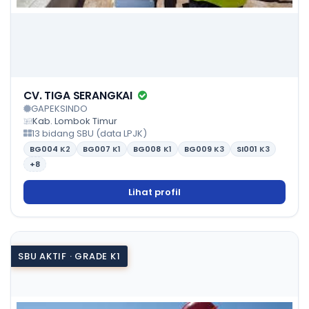
CV. TIGA SERANGKAI
GAPEKSINDO
Kab. Lombok Timur
13 bidang SBU (data LPJK)
BG004
K2
BG007
K1
BG008
K1
BG009
K3
SI001
K3
+8
Lihat profil
SBU AKTIF · GRADE K1