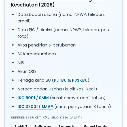
Kesehatan (2026)
Data badan usaha (nama, NPWP, telepon,
email)
Data PIC / direksi (nama, NPWP, telepon, pas
foto)
Akta pendirian & perubahan
SK Kemenkumham
NIB
Akun OSS
Tenaga kerja BU (
PJTBU
&
PJSKBU
)
Neraca badan usaha (kualifikasi: kecil)
ISO 9001 / SMM
(surat pernyataan 1 tahun)
ISO 37001 / SMAP
(surat pernyataan 3 tahun)
REFERENSI SUKET K3 / SILO / SIA (ALAT)
Forklift
Bulldozer
Excavator
Wheel Loader