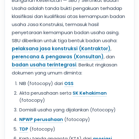
Bangunan Kesehatan — SBU / Sertifikat Badan
Usaha adalah tanda bukti pengakuan terhadap
klasifikasi dan kualifikasi atas kemampuan badan
usaha Jasa Konstruksi, termasuk hasil
penyetaraan kemampuan badan usaha asing.
SBU diberikan untuk tiga bentuk badan usaha:
pelaksana jasa konstruksi (Kontraktor)
,
perencana & pengawas (Konsultan)
, dan
badan usaha terintegrasi
. Berikut ringkasan
dokumen yang umum diminta:
NIB (fotocopy) dari
OSS
Akta perusahaan serta
SK Kehakiman
(fotocopy)
Domisili usaha yang dijalankan (fotocopy)
NPWP perusahaan
(fotocopy)
TDP
(fotocopy)
Kartu tanda anggota (KTA) dari
asosiasi