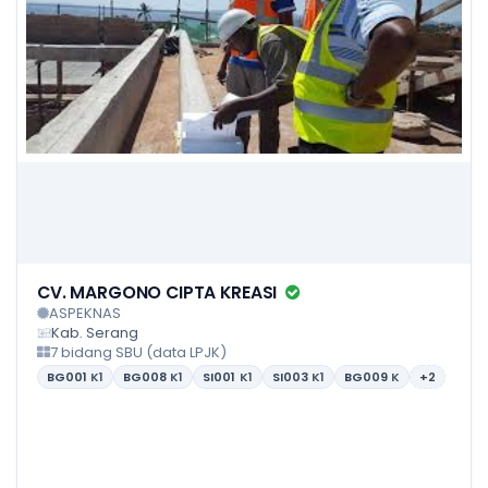
CV. MARGONO CIPTA KREASI
ASPEKNAS
Kab. Serang
7 bidang SBU (data LPJK)
BG001
K1
BG008
K1
SI001
K1
SI003
K1
BG009
K
+2