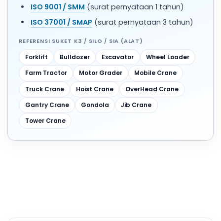
ISO 9001 / SMM
(surat pernyataan 1 tahun)
ISO 37001 / SMAP
(surat pernyataan 3 tahun)
REFERENSI SUKET K3 / SILO / SIA (ALAT)
Forklift
Bulldozer
Excavator
Wheel Loader
Farm Tractor
Motor Grader
Mobile Crane
Truck Crane
Hoist Crane
OverHead Crane
Gantry Crane
Gondola
Jib Crane
Tower Crane