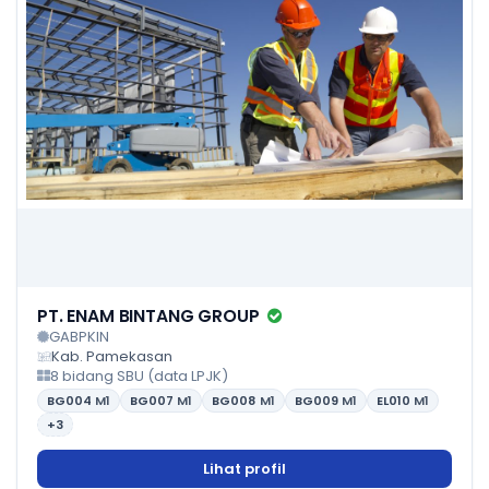
PT. ENAM BINTANG GROUP
GABPKIN
Kab. Pamekasan
8 bidang SBU (data LPJK)
BG004
M1
BG007
M1
BG008
M1
BG009
M1
EL010
M1
+3
Lihat profil