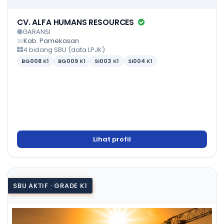
CV. ALFA HUMANS RESOURCES
GARANSI
Kab. Pamekasan
4 bidang SBU (data LPJK)
BG008
K1
BG009
K1
SI003
K1
SI004
K1
Lihat profil
SBU AKTIF · GRADE K1