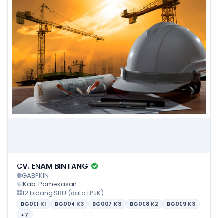
CV. ENAM BINTANG
GABPKIN
Kab. Pamekasan
12 bidang SBU (data LPJK)
BG001
K1
BG004
K3
BG007
K3
BG008
K2
BG009
K3
+7