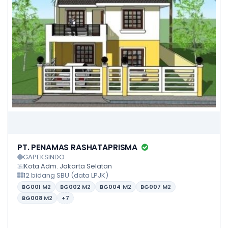
PT. PENAMAS RASHATAPRISMA
GAPEKSINDO
Kota Adm. Jakarta Selatan
12 bidang SBU (data LPJK)
BG001
M2
BG002
M2
BG004
M2
BG007
M2
BG008
M2
+7