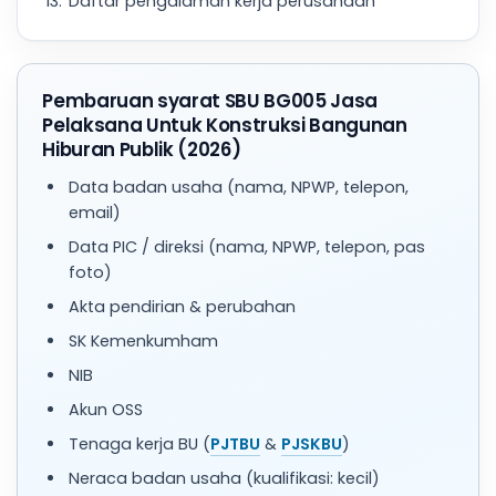
Daftar pengalaman kerja perusahaan
Pembaruan syarat SBU BG005 Jasa
Pelaksana Untuk Konstruksi Bangunan
Hiburan Publik (2026)
Data badan usaha (nama, NPWP, telepon,
email)
Data PIC / direksi (nama, NPWP, telepon, pas
foto)
Akta pendirian & perubahan
SK Kemenkumham
NIB
Akun OSS
Tenaga kerja BU (
PJTBU
&
PJSKBU
)
Neraca badan usaha (kualifikasi: kecil)