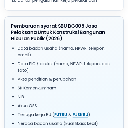
Daftar pengalaman kerja perusahaan
Pembaruan syarat SBU BG005 Jasa
Pelaksana Untuk Konstruksi Bangunan
Hiburan Publik (2026)
Data badan usaha (nama, NPWP, telepon,
email)
Data PIC / direksi (nama, NPWP, telepon, pas
foto)
Akta pendirian & perubahan
SK Kemenkumham
NIB
Akun OSS
Tenaga kerja BU (
PJTBU
&
PJSKBU
)
Neraca badan usaha (kualifikasi: kecil)