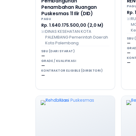
Pembangunan
REN
Penambahan Ruangan
PAG
Rp. 
Puskesmas 11 Ilir (DID)
RU
PAGU
MO
Rp. 1.640.175.500,00 (2,0 M)
Ke
DINAS KESEHATAN KOTA
PALEMBANG Pemerintah Daerah
SBU 
Kota Palembang
—
GRAD
SBU (DARI SYARAT)
—
—
KONT
GRADE / KUALIFIKASI
—
—
KONTRAKTOR ELIGIBLE (DIREKTORI)
—