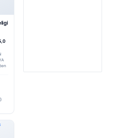
AR103
Jasa Penilai Perawatan dan
Kelayakan Bangunan Gedung
igi
AR104
Jasa Desain Interior
5,0
AR105
N
Jasa Arsitektur lainnya
YA
ten
AR201
Jasa PengawasAdministrasi
Kontrak
KELOMPOK BIDANG
AT
)
AT001
Jasa Pengujian dan Analisis
Teknis Geologi, Geofisika dan
Geokimia
AT001