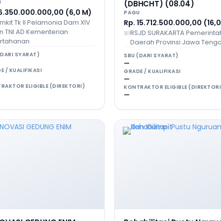
U
(DBHCHT) (08.04)
 6.350.000.000,00 (6,0 M)
PAGU
mkit Tk II Pelamonia Dam XIV
Rp. 15.712.500.000,00 (16,
n TNI AD Kementerian
RSJD SURAKARTA Pemerinta
rtahanan
Daerah Provinsi Jawa Teng
(DARI SYARAT)
SBU (DARI SYARAT)
—
E / KUALIFIKASI
GRADE / KUALIFIKASI
—
RAKTOR ELIGIBLE (DIREKTORI)
KONTRAKTOR ELIGIBLE (DIREKTORI
—