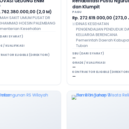
OVASI GEDUNG ENIM
Rehabilitasi Pustu Nguru
U
dan Klumpit
1.762.380.000,00 (2,0 M)
PAGU
MAH SAKIT UMUM PUSAT DR
Rp. 272.619.000,00 (273,0 
HAMMAD HOESIN PALEMBANG
DINAS KESEHATAN
menterian Kesehatan
PENGENDALIAN PENDUDUK D
KELUARGA BERENCANA
(DARI SYARAT)
Pemerintah Daerah Kabupa
Tuban
E / KUALIFIKASI
SBU (DARI SYARAT)
RAKTOR ELIGIBLE (DIREKTORI)
—
GRADE / KUALIFIKASI
—
KONTRAKTOR ELIGIBLE (DIREKTORI
—