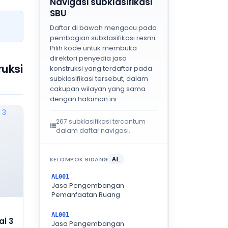
Navigasi subklasifikasi
SBU
Daftar di bawah mengacu pada
pembagian subklasifikasi resmi.
Pilih kode untuk membuka
direktori penyedia jasa
uksi
konstruksi yang terdaftar pada
subklasifikasi tersebut, dalam
cakupan wilayah yang sama
dengan halaman ini.
267 subklasifikasi tercantum
dalam daftar navigasi.
KELOMPOK BIDANG
AL
AL001
Jasa Pengembangan
Pemanfaatan Ruang
AL001
i 3
Jasa Pengembangan