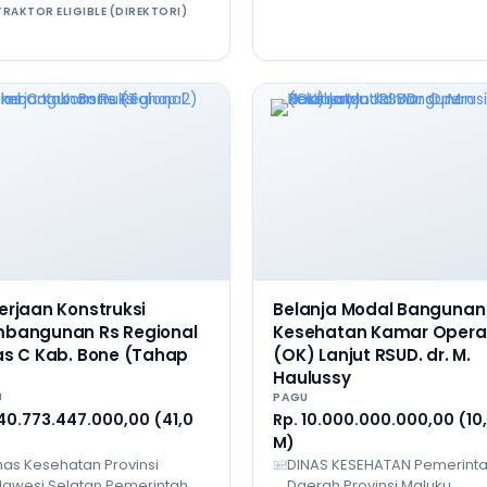
RAKTOR ELIGIBLE (DIREKTORI)
erjaan Konstruksi
Belanja Modal Bangunan
bangunan Rs Regional
Kesehatan Kamar Opera
as C Kab. Bone (Tahap
(OK) Lanjut RSUD. dr. M.
Haulussy
U
PAGU
 40.773.447.000,00 (41,0
Rp. 10.000.000.000,00 (10
M)
nas Kesehatan Provinsi
DINAS KESEHATAN Pemerint
lawesi Selatan Pemerintah
Daerah Provinsi Maluku