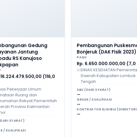
mbangunan Gedung
Pembangunan Puskesm
ayanan Jantung
Bonjeruk (DAK Fisik 2023)
padu RS Kanujoso
PAGU
Rp. 6.650.000.000,00 (7,0
ikpapan
DINAS KESEHATAN Pemerint
U
Daerah Kabupaten Lombok
116.224.479.500,00 (116,0
Tengah
nas Pekerjaan Umum
SBU (DARI SYARAT)
nataan Ruang dan
—
GRADE / KUALIFIKASI
rumahan Rakyat Pemerintah
—
erah Provinsi Kalimantan
KONTRAKTOR ELIGIBLE (DIREKTORI
mur
—
(DARI SYARAT)
E / KUALIFIKASI