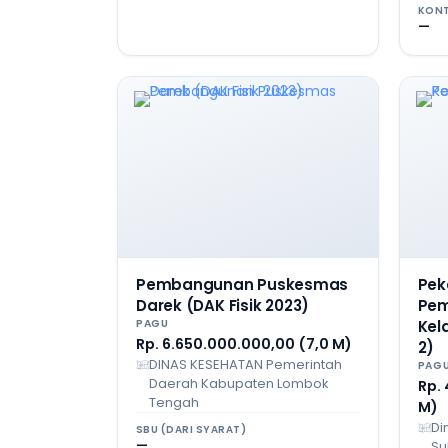
KONT
—
Pembangunan Puskesmas
Pek
Darek (DAK Fisik 2023)
Pem
PAGU
Kel
Rp. 6.650.000.000,00 (7,0 M)
2)
DINAS KESEHATAN Pemerintah
PAG
Daerah Kabupaten Lombok
Rp.
Tengah
M)
Di
SBU (DARI SYARAT)
—
Su