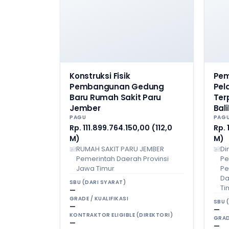
Konstruksi Fisik
Pe
Pembangunan Gedung
Pel
Baru Rumah Sakit Paru
Ter
Jember
Bal
PAGU
PAG
Rp. 111.899.764.150,00 (112,0
Rp. 
M)
M)
RUMAH SAKIT PARU JEMBER
Di
Pemerintah Daerah Provinsi
Pe
Jawa Timur
Pe
Da
SBU (DARI SYARAT)
Ti
—
GRADE / KUALIFIKASI
SBU 
—
—
KONTRAKTOR ELIGIBLE (DIREKTORI)
GRAD
—
—