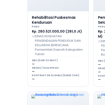
Rehabilitasi Puskesmas
Pem
Kenduruan
Sel
PAGU
PAG
Rp. 280.521.000,00 (281,0 Jt)
Rp.
DINAS KESEHATAN
M)
PENGENDALIAN PENDUDUK DAN
DI
KELUARGA BERENCANA
PE
Pemerintah Daerah Kabupaten
Pe
Tuban
Bo
SBU (DARI SYARAT)
SBU 
—
—
GRADE / KUALIFIKASI
GRAD
—
—
KONTRAKTOR ELIGIBLE (DIREKTORI)
KONT
—
—