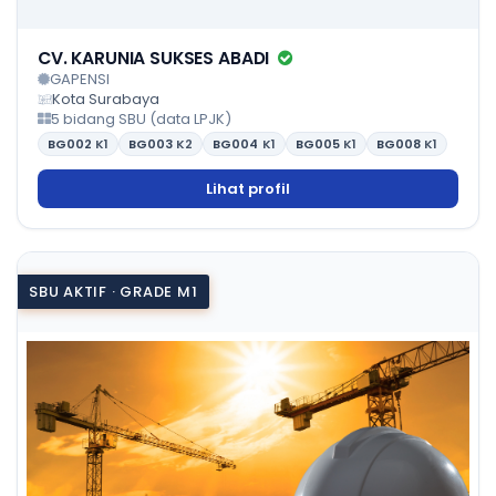
CV. KARUNIA SUKSES ABADI
GAPENSI
Kota Surabaya
5 bidang SBU (data LPJK)
BG002
K1
BG003
K2
BG004
K1
BG005
K1
BG008
K1
Lihat profil
SBU AKTIF · GRADE M1