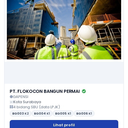
PT. FLOKOCON BANGUN PERMAI
GAPENSI
Kota Surabaya
4 bidang SBU (data LPJK)
BG003
K2
BG004
K1
BG005
K1
BG006
K1
Lihat profil