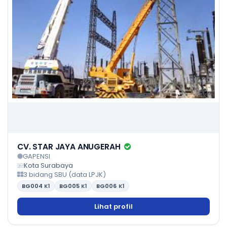
CV. STAR JAYA ANUGERAH
GAPENSI
Kota Surabaya
3 bidang SBU (data LPJK)
BG004
K1
BG005
K1
BG006
K1
Lihat profil