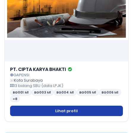
PT. CIPTA KARYA BHAKTI
GAPENSI
Kota Surabaya
13 bidang SBU (data LPJK)
BG001
M1
BG003
M1
BG004
M1
BG005
M1
BG006
M1
+8
Lihat profil