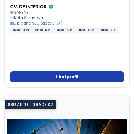
CV. DE INTERIOR
GAPENSI
Kota Surabaya
5 bidang SBU (data LPJK)
BG003
K1
BG004
K1
BG005
K1
BG007
K1
BG002
K
Lihat profil
SBU AKTIF · GRADE K2