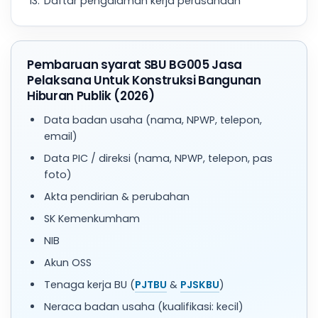
Daftar pengalaman kerja perusahaan
Pembaruan syarat SBU BG005 Jasa
Pelaksana Untuk Konstruksi Bangunan
Hiburan Publik (2026)
Data badan usaha (nama, NPWP, telepon,
email)
Data PIC / direksi (nama, NPWP, telepon, pas
foto)
Akta pendirian & perubahan
SK Kemenkumham
NIB
Akun OSS
Tenaga kerja BU (
PJTBU
&
PJSKBU
)
Neraca badan usaha (kualifikasi: kecil)