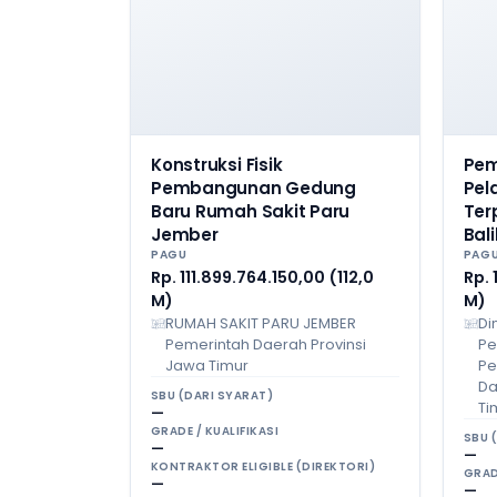
Konstruksi Fisik
Pe
Pembangunan Gedung
Pel
Baru Rumah Sakit Paru
Ter
Jember
Bal
PAGU
PAG
Rp. 111.899.764.150,00 (112,0
Rp. 
M)
M)
RUMAH SAKIT PARU JEMBER
Di
Pemerintah Daerah Provinsi
Pe
Jawa Timur
Pe
Da
SBU (DARI SYARAT)
Ti
—
GRADE / KUALIFIKASI
SBU 
—
—
KONTRAKTOR ELIGIBLE (DIREKTORI)
GRAD
—
—