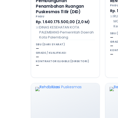
Pembangunan
REN
Penambahan Ruangan
PAG
Rp. 
Puskesmas 11 Ilir (DID)
RU
PAGU
MO
Rp. 1.640.175.500,00 (2,0 M)
Ke
DINAS KESEHATAN KOTA
PALEMBANG Pemerintah Daerah
SBU 
Kota Palembang
—
GRAD
SBU (DARI SYARAT)
—
—
KONT
GRADE / KUALIFIKASI
—
—
KONTRAKTOR ELIGIBLE (DIREKTORI)
—