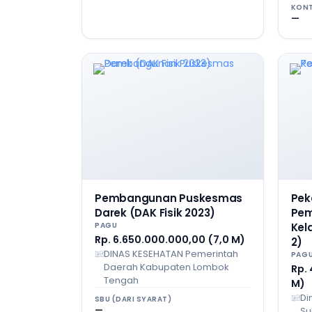
KONT
—
Pembangunan Puskesmas
Pek
Darek (DAK Fisik 2023)
Pem
PAGU
Kel
Rp. 6.650.000.000,00 (7,0 M)
2)
DINAS KESEHATAN Pemerintah
PAG
Daerah Kabupaten Lombok
Rp.
Tengah
M)
Di
SBU (DARI SYARAT)
—
Su