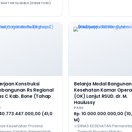
RAKTOR ELIGIBLE (DIREKTORI)
erjaan Konstruksi
Belanja Modal Bangunan
bangunan Rs Regional
Kesehatan Kamar Opera
as C Kab. Bone (Tahap
(OK) Lanjut RSUD. dr. M.
Haulussy
U
PAGU
 40.773.447.000,00 (41,0
Rp. 10.000.000.000,00 (10
M)
nas Kesehatan Provinsi
DINAS KESEHATAN Pemerint
lawesi Selatan Pemerintah
Daerah Provinsi Maluku