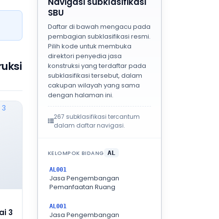
Navigasi subklasifikasi
SBU
Daftar di bawah mengacu pada
pembagian subklasifikasi resmi.
Pilih kode untuk membuka
direktori penyedia jasa
uksi
konstruksi yang terdaftar pada
subklasifikasi tersebut, dalam
cakupan wilayah yang sama
dengan halaman ini.
267 subklasifikasi tercantum
dalam daftar navigasi.
KELOMPOK BIDANG
AL
AL001
Jasa Pengembangan
Pemanfaatan Ruang
AL001
i 3
Jasa Pengembangan