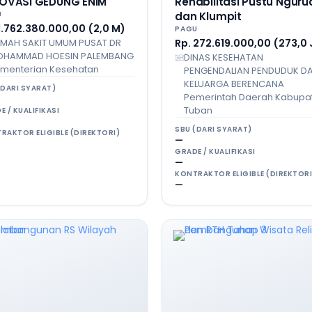
OVASI GEDUNG ENIM
Rehabilitasi Pustu Nguru
U
dan Klumpit
1.762.380.000,00 (2,0 M)
PAGU
MAH SAKIT UMUM PUSAT DR
Rp. 272.619.000,00 (273,0 
HAMMAD HOESIN PALEMBANG
DINAS KESEHATAN
menterian Kesehatan
PENGENDALIAN PENDUDUK D
KELUARGA BERENCANA
(DARI SYARAT)
Pemerintah Daerah Kabupa
Tuban
E / KUALIFIKASI
SBU (DARI SYARAT)
RAKTOR ELIGIBLE (DIREKTORI)
—
GRADE / KUALIFIKASI
—
KONTRAKTOR ELIGIBLE (DIREKTORI
—