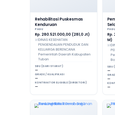
Rehabilitasi Puskesmas
Pem
Kenduruan
Sel
PAGU
PAG
Rp. 280.521.000,00 (281,0 Jt)
Rp.
DINAS KESEHATAN
M)
PENGENDALIAN PENDUDUK DAN
DI
KELUARGA BERENCANA
PE
Pemerintah Daerah Kabupaten
Pe
Tuban
Bo
SBU (DARI SYARAT)
SBU 
—
—
GRADE / KUALIFIKASI
GRAD
—
—
KONTRAKTOR ELIGIBLE (DIREKTORI)
KONT
—
—