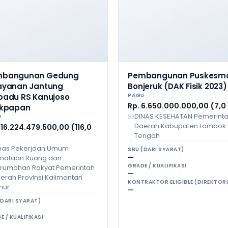
mbangunan Gedung
Pembangunan Puskesm
ayanan Jantung
Bonjeruk (DAK Fisik 2023)
padu RS Kanujoso
PAGU
Rp. 6.650.000.000,00 (7,0
ikpapan
DINAS KESEHATAN Pemerint
U
Daerah Kabupaten Lombok
116.224.479.500,00 (116,0
Tengah
nas Pekerjaan Umum
SBU (DARI SYARAT)
nataan Ruang dan
—
GRADE / KUALIFIKASI
rumahan Rakyat Pemerintah
—
erah Provinsi Kalimantan
KONTRAKTOR ELIGIBLE (DIREKTORI
mur
—
(DARI SYARAT)
E / KUALIFIKASI