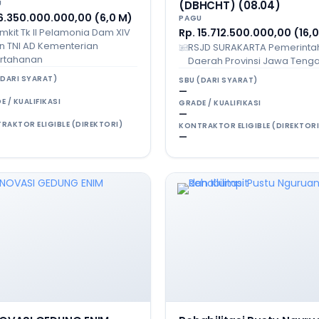
U
(DBHCHT) (08.04)
 6.350.000.000,00 (6,0 M)
PAGU
mkit Tk II Pelamonia Dam XIV
Rp. 15.712.500.000,00 (16,
n TNI AD Kementerian
RSJD SURAKARTA Pemerinta
rtahanan
Daerah Provinsi Jawa Teng
(DARI SYARAT)
SBU (DARI SYARAT)
—
E / KUALIFIKASI
GRADE / KUALIFIKASI
—
RAKTOR ELIGIBLE (DIREKTORI)
KONTRAKTOR ELIGIBLE (DIREKTORI
—