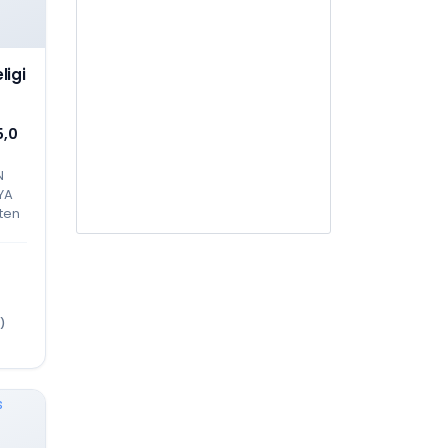
AR103
Jasa Penilai Perawatan dan
Kelayakan Bangunan Gedung
igi
AR104
Jasa Desain Interior
5,0
AR105
N
Jasa Arsitektur lainnya
YA
ten
AR201
Jasa PengawasAdministrasi
Kontrak
KELOMPOK BIDANG
AT
)
AT001
Jasa Pengujian dan Analisis
Teknis Geologi, Geofisika dan
Geokimia
AT001