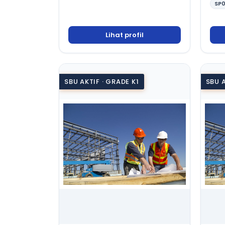
SP0
Lihat profil
SBU AKTIF · GRADE K1
SBU A