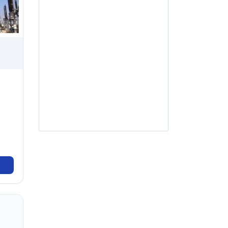
Jasa Desain Arsitektural
AR103
Jasa Penilai Perawatan dan
Kelayakan Bangunan Gedung
AR104
Jasa Desain Interior
AR105
Jasa Arsitektur lainnya
AR201
Jasa PengawasAdministrasi
Kontrak
KELOMPOK BIDANG
AT
AT001
Jasa Pengujian dan Analisis
Teknis Geologi, Geofisika dan
Geokimia