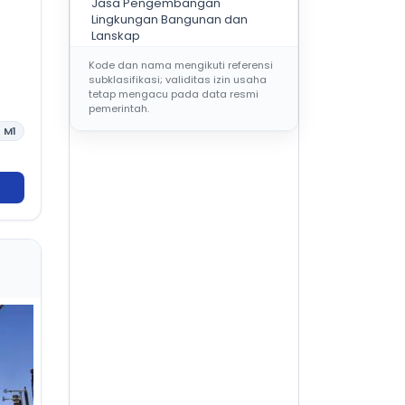
Jasa Pengembangan
Lingkungan Bangunan dan
Lanskap
Kode dan nama mengikuti referensi
subklasifikasi; validitas izin usaha
KELOMPOK BIDANG
AR
tetap mengacu pada data resmi
pemerintah.
AR001
Jasa Arsitektural Bangunan
1
M1
Gedung Hunian dan Non
Hunian
AR002
Jasa Arsitektural Lainnya
AR003
Jasa desain interior pada
bangunan gedung dan
bangunan sipil
AR101
Jasa Nasihat dan Pra Desain
Arsitektural
AR102