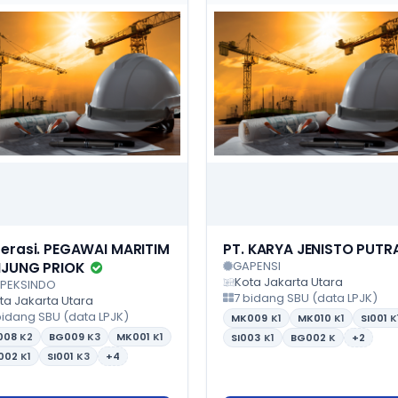
erasi. PEGAWAI MARITIM
PT. KARYA JENISTO PUTR
GAPENSI
JUNG PRIOK
Kota Jakarta Utara
PEKSINDO
7 bidang SBU (data LPJK)
ta Jakarta Utara
bidang SBU (data LPJK)
MK009
K1
MK010
K1
SI001
K
008
K2
BG009
K3
MK001
K1
SI003
K1
BG002
K
+2
002
K1
SI001
K3
+4