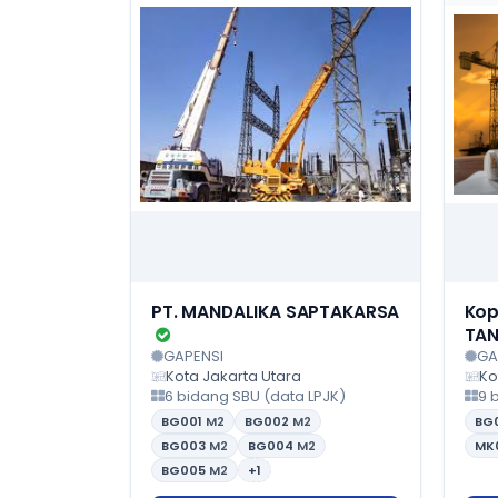
PT. MANDALIKA SAPTAKARSA
Kop
TAN
GAPENSI
GA
Kota Jakarta Utara
Ko
6 bidang SBU (data LPJK)
9 
BG001
M2
BG002
M2
BG
BG003
M2
BG004
M2
MK
BG005
M2
+1