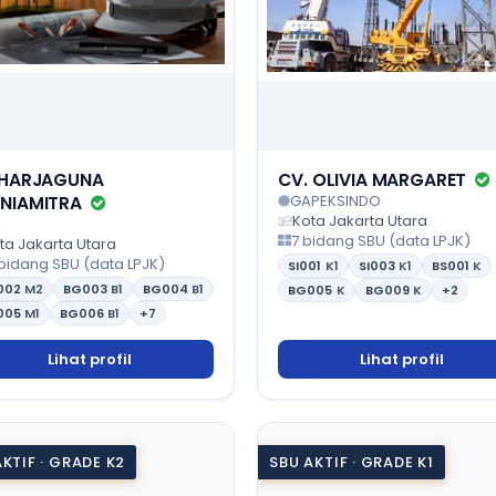
 HARJAGUNA
CV. OLIVIA MARGARET
GAPEKSINDO
NIAMITRA
Kota Jakarta Utara
I
7 bidang SBU (data LPJK)
ta Jakarta Utara
 bidang SBU (data LPJK)
SI001
K1
SI003
K1
BS001
K
002
M2
BG003
B1
BG004
B1
BG005
K
BG009
K
+2
005
M1
BG006
B1
+7
Lihat profil
Lihat profil
KTIF · GRADE K2
SBU AKTIF · GRADE K1