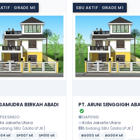
KTIF · GRADE M1
SBU AKTIF · GRADE M1
 SAMUDRA BERKAH ABADI
PT. ARUNI SENGGIGIH ABA
PEKSINDO
GAPENSI
ta Jakarta Utara
Kota Jakarta Utara
bidang SBU (data LPJK)
6 bidang SBU (data LPJK)
004
M1
SP007
M1
SP010
M1
BG003
M1
BG004
M1