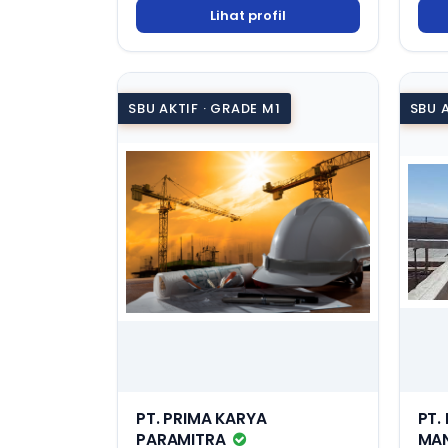
Lihat profil
SBU AKTIF · GRADE M1
SBU A
PT. PRIMA KARYA
PT.
PARAMITRA
MA