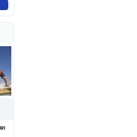
AT004
Jasa Pengujian dan Analisis
Teknis Parameter Fisikal
AT004
Jasa Pengujian dan Analisis
Teknis Parameter Fisikal
AT005
Jasa Pengujian dan Analisis
Teknis Hidrolika, Hidrologi dan
Oceanography
AT005
Jasa Pengujian dan Analisis
Teknis Hidrolika, Hidrologi dan
Oceanography
AT006
Jasa Pengujian dan Analisis
Akustik dan vibrator Gedung
RI
Hunian dan Nonhunian