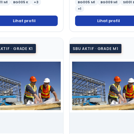
11
M1
BG005
K
+3
BG005
M1
BG009
M1
SI001
+1
Lihat profil
Lihat profil
KTIF · GRADE K1
SBU AKTIF · GRADE M1