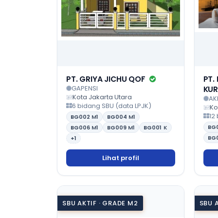
PT. GRIYA JICHU QOF
PT.
GAPENSI
KUR
Kota Jakarta Utara
AK
6 bidang SBU (data LPJK)
Ko
12
BG002
M1
BG004
M1
BG
BG006
M1
BG009
M1
BG001
K
BG
+1
Lihat profil
SBU AKTIF · GRADE M2
SBU A