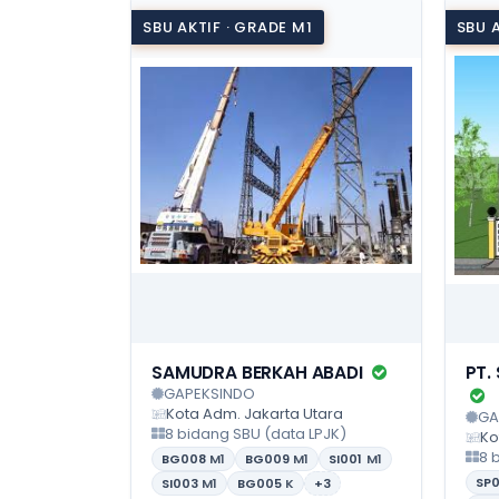
SBU AKTIF · GRADE M1
SBU A
SAMUDRA BERKAH ABADI
PT.
GAPEKSINDO
Kota Adm. Jakarta Utara
GA
8 bidang SBU (data LPJK)
Ko
8 
BG008
M1
BG009
M1
SI001
M1
SP
SI003
M1
BG005
K
+3