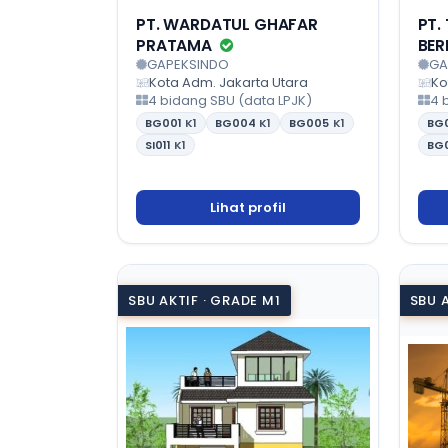
PT. WARDATUL GHAFAR
PT.
PRATAMA
BER
GAPEKSINDO
GA
Kota Adm. Jakarta Utara
Ko
4 bidang SBU (data LPJK)
4 
BG001
K1
BG004
K1
BG005
K1
BG
SI011
K1
BG
Lihat profil
SBU AKTIF · GRADE M1
SBU 