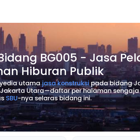
 Bidang BG005 - Jasa Pe
nan Hiburan Publik
penyedia utama
jasa konstruksi
pada bidang Ja
a Jakarta Utara—daftar per halaman sengaja
as
SBU
-nya selaras bidang ini.