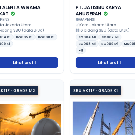
 TALENTA WIRAMA
PT. JATISIBU KARYA
KAT
ANUGERAH
PENSI
GAPENSI
ta Jakarta Utara
Kota Jakarta Utara
bidang SBU (data LPJK)
16 bidang SBU (data LPJK)
004
K1
BG005
K1
BG008
K1
BG004
M1
BG007
M1
009
K1
BG008
M1
BG009
M1
MK00
+11
Lihat profil
Lihat profil
AKTIF · GRADE M2
SBU AKTIF · GRADE K1