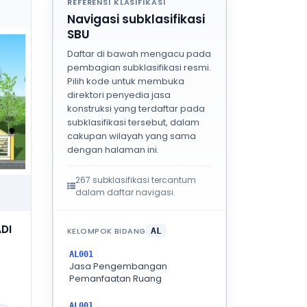
REFERENSI KLASIFIKASI
Navigasi subklasifikasi
SBU
Daftar di bawah mengacu pada
pembagian subklasifikasi resmi.
Pilih kode untuk membuka
direktori penyedia jasa
konstruksi yang terdaftar pada
subklasifikasi tersebut, dalam
cakupan wilayah yang sama
dengan halaman ini.
267 subklasifikasi tercantum
dalam daftar navigasi.
DI
KELOMPOK BIDANG
AL
AL001
Jasa Pengembangan
Pemanfaatan Ruang
AL001