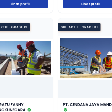
Lihat profil
Lihat profil
KTIF · GRADE K1
SBU AKTIF · GRADE K1
 RATU FANNY
PT. CENDANA JAYA MANDI
NGKUNEGARA